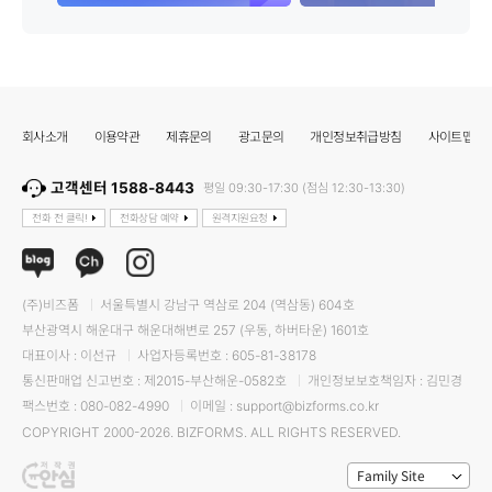
회사소개
이용약관
제휴문의
광고문의
개인정보취급방침
사이트맵
고객센터 1588-8443
평일 09:30-17:30 (점심 12:30-13:30)
전화 전 클릭!
전화상담 예약
원격지원요청
(주)비즈폼
서울특별시 강남구 역삼로 204 (역삼동) 604호
부산광역시 해운대구 해운대해변로 257 (우동, 하버타운) 1601호
대표이사 : 이선규
사업자등록번호 : 605-81-38178
통신판매업 신고번호 : 제2015-부산해운-0582호
개인정보보호책임자 : 김민경
팩스번호 : 080-082-4990
이메일 : support@bizforms.co.kr
COPYRIGHT 2000-2026. BIZFORMS. ALL RIGHTS RESERVED.
Family Site