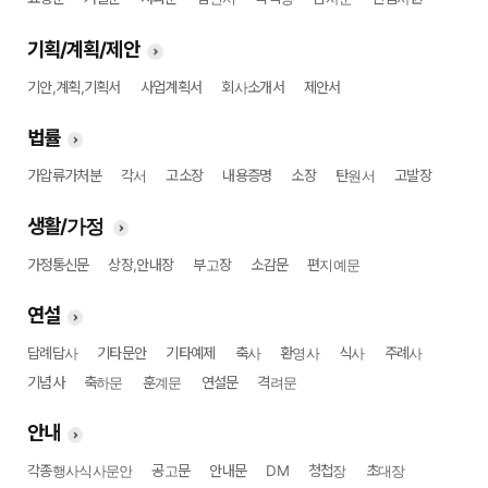
기획/계획/제안
기안,계획,기획서
사업계획서
회사소개서
제안서
법률
가압류가처분
각서
고소장
내용증명
소장
탄원서
고발장
생활/가정
가정통신문
상장,안내장
부고장
소감문
편지예문
연설
답례답사
기타문안
기타예제
축사
환영사
식사
주례사
기념사
축하문
훈계문
연설문
격려문
안내
각종행사식사문안
공고문
안내문
DM
청첩장
초대장