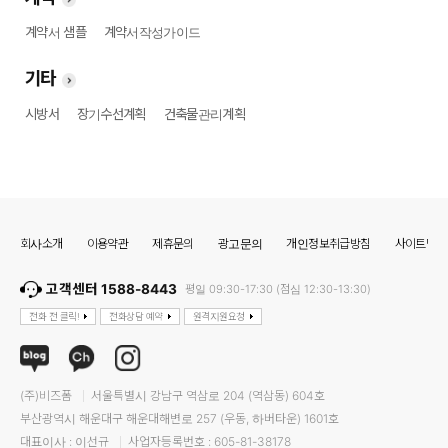
계약서 샘플
계약서작성가이드
기타
시방서
장기수선계획
건축물관리계획
회사소개
이용약관
제휴문의
광고문의
개인정보취급방침
사이트맵
고객센터 1588-8443
평일 09:30-17:30 (점심 12:30-13:30)
전화 전 클릭!
전화상담 예약
원격지원요청
(주)비즈폼
서울특별시 강남구 역삼로 204 (역삼동) 604호
부산광역시 해운대구 해운대해변로 257 (우동, 하버타운) 1601호
대표이사 : 이선규
사업자등록번호 : 605-81-38178