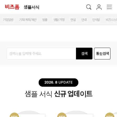
샘플서식
기업일반
기획/계획/제안
법률
생활/가정
연설
안내
인사말
비즈니스
검색
통합검색
2026. 8
UPDATE
샘플 서식
신규 업데이트
NEW
NEW
NEW