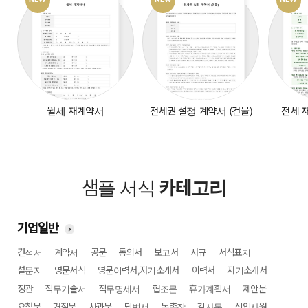
월세 재계약서
전세권 설정 계약서 (건물)
전세 
샘플 서식
카테고리
기업일반
견적서
계약서
공문
동의서
보고서
사규
서식표지
설문지
영문서식
영문이력서,자기소개서
이력서
자기소개서
정관
직무기술서
직무명세서
협조문
휴가계획서
제안문
요청문
거절문
사과문
답변서
독촉장
감사문
신입사원