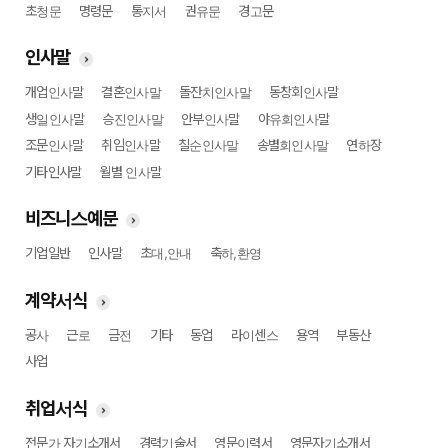
초청문
명령문
통지서
권유문
경고문
인사말
개업인사말
결혼인사말
돌잔치인사말
동창회인사말
생일인사말
승진인사말
안부인사말
야유회인사말
조문인사말
취임인사말
칠순인사말
송별회인사말
연하장
기타인사말
월별 인사말
비즈니스예문
기업일반
인사말
초대,안내
축하,환영
계약서식
공사
근로
금전
기타
동업
라이센스
용역
부동산
사업
취업서식
전문가 자기소개서
경력기술서
영문이력서
영문자기소개서