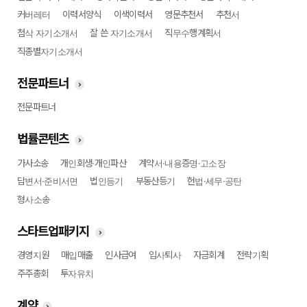
커버레터
이력서양식
이색이력서
영문추천서
추천서
첨삭 자기소개서
잘 쓴 자기소개서
직무수행계획서
직종별자기소개서
전문파트너
전문파트너
법률콘텐츠
가사소송
개인회생·개인파산
계약서·내용증명·고소장
답변서·준비서면
법인등기
부동산등기
헌법·세무·공탄
형사소송
스타트업패키지
경영지원
매입매출
인사급여
입사퇴사
자금회계
전략기획
주주총회
투자유치
계약