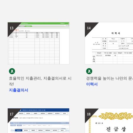
13
14
효율적인 지출관리, 지출결의서로 시
경쟁력을 높이는 나만의 문
작!
이력서
지출결의서
17
18