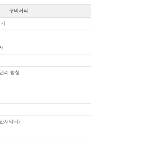
구비서식
의서
서
관리 방침
안서약서)