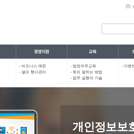
- 비즈니스 예문
- 법정의무교육
- 이벤
- 셀프 행사관리
- 회의 잘하는 방법
- 업무 실행의 기술
개인정보보호