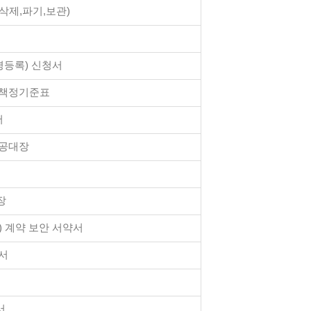
삭제,파기,보관)
경등록) 신청서
 책정기준표
서
제공대장
장
 계약 보안 서약서
서
서