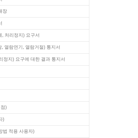
대장
서
제, 처리정지) 요구서
, 열람연기, 열람거절) 통지서
처리정지) 요구에 대한 결과 통지서
점)
자)
법 적용 사용자)