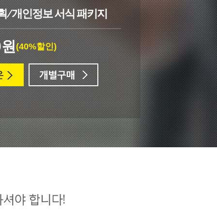
 ⁄ 개인정보 서식 패키지
0원
(40%할인)