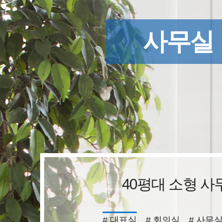
사무실
40평대 소형 
# 대표실
# 회의실
# 사무