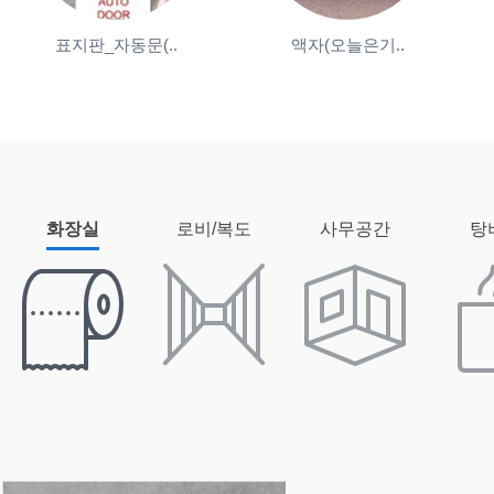
표지판_자동문(..
액자(오늘은기..
화장실
로비/복도
사무공간
탕