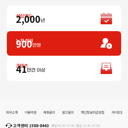
설립연도
2,000
년
누적 회원
900
만명
콘텐츠
41
만건 이상
회사소개
이용약관
제휴문의
광고문의
개인정보취급방침
사이트맵
고객센터 1588-8443
평일 09:30-17:30 (점심 12:30-13:30)