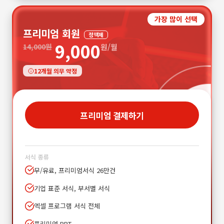
가장 많이 선택
프리미엄 회원
정액제
9,000
14,000원
원/월
12개월 의무 약정
프리미엄 결제하기
서식 종류
무/유료, 프리미엄서식 26만건
기업 표준 서식, 부서별 서식
엑셀 프로그램 서식 전체
프리미엄 PPT