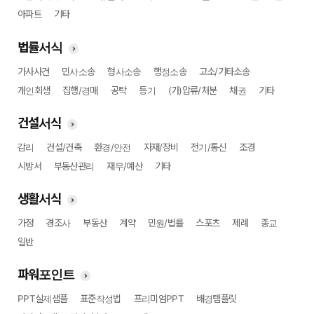
아파트
기타
법률서식
가사사건
민사소송
형사소송
행정소송
고소/기타소송
개인회생
집행/경매
공탁
등기
(가)압류/처분
채권
기타
건설서식
감리
건설/건축
환경/안전
자재/장비
전기/통신
조경
시방서
부동산관리
재무/예산
기타
생활서식
가정
경조사
부동산
계약
민원/법률
스포츠
제례
종교
일반
파워포인트
PPT실제샘플
표준작성법
프리미엄PPT
배경템플릿