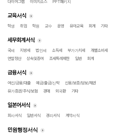
다이어그램
이미지소스
PPT패키지
교육서식
학생
취업
학원
교수
운영
유아교육
회계
기타
세무회계서식
국세
지방세
법인세
소득세
부가가치세
개별소비세
연말정산
상속및증여
조세특례제한
일반
회계
금융서식
여신/금융/대출
예금/출금/신탁
신용/보증/담보/채권
유가증권/주식/보험
경매
외국환
기타
일본어서식
회사서식
일반서식
경리서식
계약서식
민원행정서식