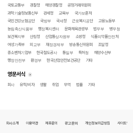
국토교통부
경찰청
해양경찰청
공정거래위원회
과학기술정보통신부
관세청
교육부
국가보훈처
국민건강보험공단
국방부
국세청
근로복지공단
고용노동부
농림축산식품부
행정복지센터
문화체육관광부
법무부
병무청
보건복지부
산림청
산업통상자원부
소방청
식품의약품안전처
여성가족부
외교부
재정경제부
방송통신위원회
조달청
중소벤처기업부
한국철도공사
통일부
특허청
해양수산부
행정안전부
환경부
한국산업안전보건공단
기타
영문서식
회사
유학/비자
생활
취업
무역
법률
기타
회사소개
이용약관
제휴문의
광고문의
개인정보취급방침
사이트맵