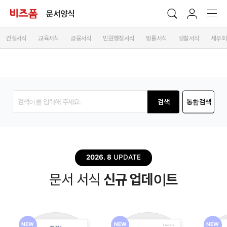
문서양식
건설서식
교육서식
금융서식
민원행정서식
법률서식
생활서식
세무회
검색
통합검색
2026. 8
UPDATE
문서 서식
신규 업데이트
NEW
NEW
NEW