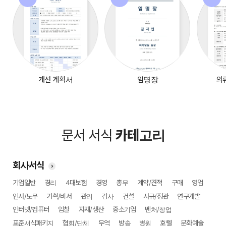
개선 계획서
임명장
의
문서 서식
카테고리
회사서식
기업일반
경리
4대보험
경영
총무
계약/견적
구매
영업
인사/노무
기획/비서
관리
감사
건설
사규/정관
연구개발
인터넷/컴퓨터
입찰
자재/생산
중소기업
벤처/창업
표준서식패키지
협회/단체
무역
방송
병원
호텔
문화예술