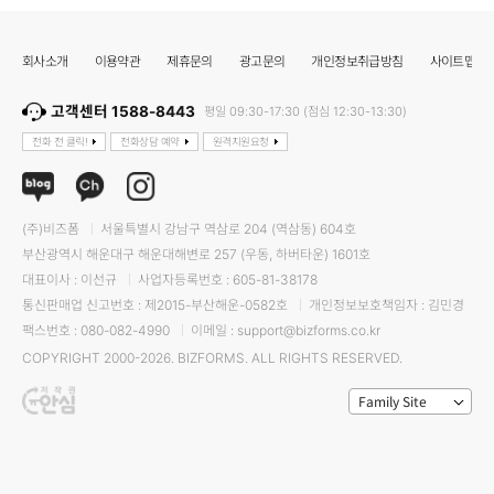
회사소개
이용약관
제휴문의
광고문의
개인정보취급방침
사이트맵
고객센터 1588-8443
평일 09:30-17:30 (점심 12:30-13:30)
전화 전 클릭!
전화상담 예약
원격지원요청
(주)비즈폼
서울특별시 강남구 역삼로 204 (역삼동) 604호
부산광역시 해운대구 해운대해변로 257 (우동, 하버타운) 1601호
대표이사 : 이선규
사업자등록번호 : 605-81-38178
통신판매업 신고번호 : 제2015-부산해운-0582호
개인정보보호책임자 : 김민경
팩스번호 : 080-082-4990
이메일 : support@bizforms.co.kr
COPYRIGHT 2000-2026. BIZFORMS. ALL RIGHTS RESERVED.
Family Site