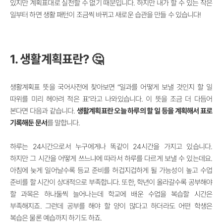
있지만
계획표대로 실천할 수 없기 때문입니다.
하지만 내가 할 수 있는 작은
일부터 하면
생활 패턴이 조금씩 바뀌고
새로운 습관을 만
들 수 있습니다!
1. 생활계획표란? 🤔
생활계획표 뜻을 국어사전에 찾아보면 “일과를 어떻게 보낼 것인지 할 일
따위를 미리 헤아려 적은 표
”
라고 나와있습니다. 이 뜻을 조금 더 다듬어
본다면 다음과 같습니다.
생활계획표란 오늘 하루의 할 일 등을 계획해서 표로
기록해둔 문서
를 말합니다.
하루는 24시간으로서 누구에게나 똑같이 24시간을 가지고 있습니다.
하지만 그 시간을 어떻게 쓰느냐에 따라서 하루를 다르게 보낼 수 있는데요.
아침에 늦게 일어날수록 등교 준비를 허겁지겁하게 될 가능성이 높고 수업
준비를 할 시간이 상대적으로 부족합니다. 또한, 학년이 올라갈수록 공부해야
할 과목은 하나둘씩 늘어나는데 학교에 배운 수업을 복습할 시간은
부족해지죠. 그런데 공부를 해야 할 양이 많다고 하더라도 어떤 학생은
복습은 물론 예습까지 하기도 하죠.