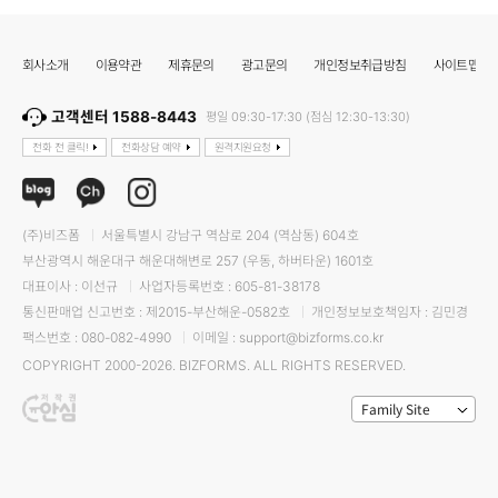
회사소개
이용약관
제휴문의
광고문의
개인정보취급방침
사이트맵
고객센터 1588-8443
평일 09:30-17:30 (점심 12:30-13:30)
전화 전 클릭!
전화상담 예약
원격지원요청
(주)비즈폼
서울특별시 강남구 역삼로 204 (역삼동) 604호
부산광역시 해운대구 해운대해변로 257 (우동, 하버타운) 1601호
대표이사 : 이선규
사업자등록번호 : 605-81-38178
통신판매업 신고번호 : 제2015-부산해운-0582호
개인정보보호책임자 : 김민경
팩스번호 : 080-082-4990
이메일 : support@bizforms.co.kr
COPYRIGHT 2000-2026. BIZFORMS. ALL RIGHTS RESERVED.
Family Site