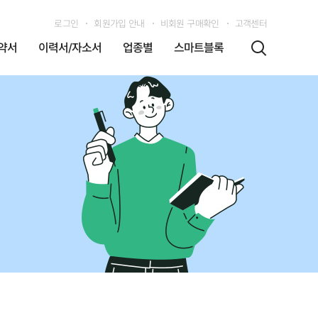
로그인
회원가입 안내
비회원 구매확인
고객센터
약서
이력서/자소서
업종별
스마트블록