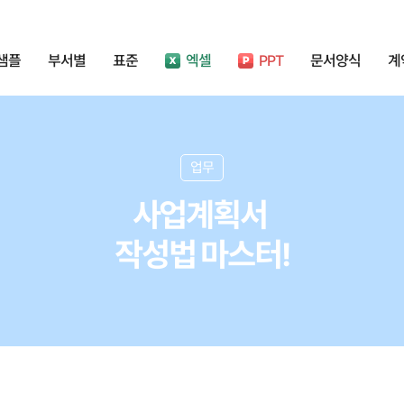
샘플
부서별
표준
엑셀
PPT
문서양식
계
업무
사업계획서
작성법 마스터!