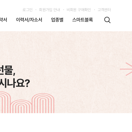
로그인
회원가입 안내
비회원 구매확인
고객센터
약서
이력서/자소서
업종별
스마트블록
선물,
계시나요?