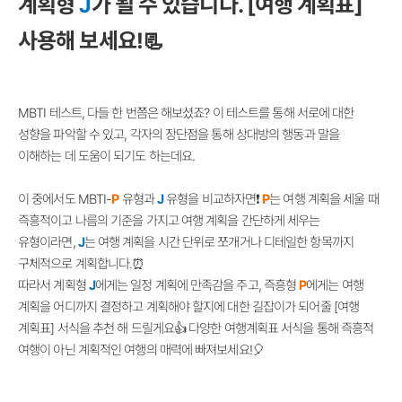
계획형
J
가 될 수 있습니다. [여행 계획표]
사용해 보세요!📃
MBTI 테스트, 다들 한 번쯤은 해보셨죠? 이 테스트를 통해 서로에 대한
성향을 파악할 수 있고, 각자의 장단점을 통해 상대방의 행동과 말을
이해하는 데 도움이 되기도 하는데요.
이 중에서도 MBTI-
P
유형과
J
유형을 비교하자면❗
P
는 여행 계획을 세울 때
즉흥적이고 나름의 기준을 가지고 여행 계획을 간단하게 세우는
유형이라면,
J
는 여행 계획을 시간 단위로 쪼개거나 디테일한 항목까지
구체적으로 계획합니다.⏰
따라서 계획형
J
에게는 일정 계획에 만족감을 주고, 즉흥형
P
에게는 여행
계획을 어디까지 결정하고 계획해야 할지에 대한 길잡이가 되어줄 [여행
계획표] 서식을 추천 해 드릴게요👍 다양한 여행계획표 서식을 통해 즉흥적
여행이 아닌 계획적인 여행의 매력에 빠져보세요!🎈