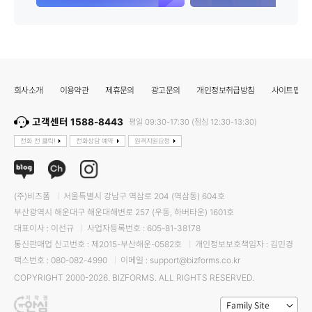
회사소개
이용약관
제휴문의
광고문의
개인정보취급방침
사이트맵
고객센터 1588-8443
평일 09:30-17:30 (점심 12:30-13:30)
전화 전 클릭!
전화상담 예약
원격지원요청
(주)비즈폼
서울특별시 강남구 역삼로 204 (역삼동) 604호
부산광역시 해운대구 해운대해변로 257 (우동, 하버타운) 1601호
대표이사 : 이선규
사업자등록번호 : 605-81-38178
통신판매업 신고번호 : 제2015-부산해운-0582호
개인정보보호책임자 : 김민경
팩스번호 : 080-082-4990
이메일 : support@bizforms.co.kr
COPYRIGHT 2000-2026. BIZFORMS. ALL RIGHTS RESERVED.
Family Site