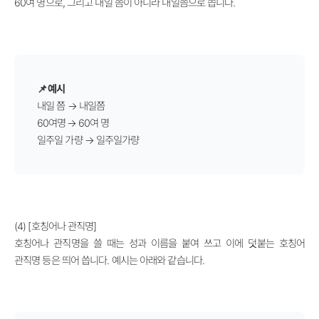
60여 명으로, 그리고 내일 쯤이 아니라 내일쯤으로 씁니다.
📌 예시
내일 쯤 → 내일쯤
60여명
→
60여 명
일주일 가량
→
일주일가량
(4) [호칭어나 관직명]
호칭어나 관직명을 쓸 때는 성과 이름을 붙여 쓰고 이에 덧붙는 호칭어
관직명 등은 띄어 씁니다. 예시는 아래와 같습니다.