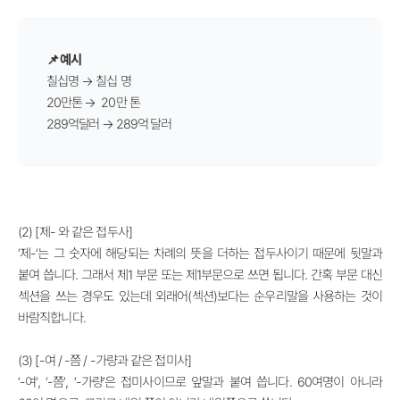
📌 예시
칠십명
→
칠십 명
20만톤
→
20만 톤
289억달러
→
289억 달러
(2) [제- 와 같은 접두사]
‘제-
’
는 그 숫자에 해당되는 차례의 뜻을 더하는 접두사이기 때문에 뒷말과
붙여 씁니다. 그래서 제1 부문 또는 제1부문으로 쓰면 됩니다. 간혹 부문 대신
섹션을 쓰는 경우도 있는데 외래어(섹션)보다는 순우리말을 사용하는 것이
바람직합니다.
(3) [-여 / -쯤 / -가량과 같은 접미사]
‘
-여
’
,
‘
-쯤
’
,
‘
-가량
’
은 접미사이므로 앞말과 붙여 씁니다. 60여명이 아니라