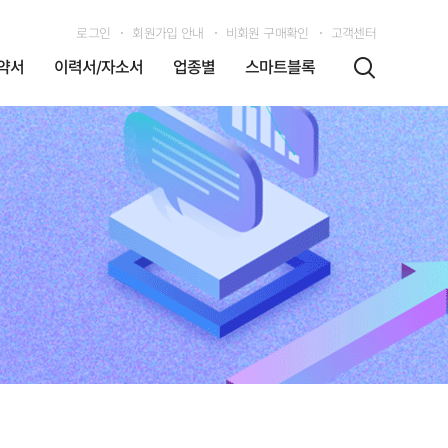
로그인
회원가입 안내
비회원 구매확인
고객센터
약서
이력서/자소서
업종별
스마트블록