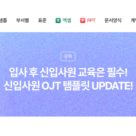
샘플
부서별
표준
엑셀
PPT
문서양식
계
문화
입사 후 신입사원 교육은 필수!
신입사원 OJT 템플릿 UPDATE!