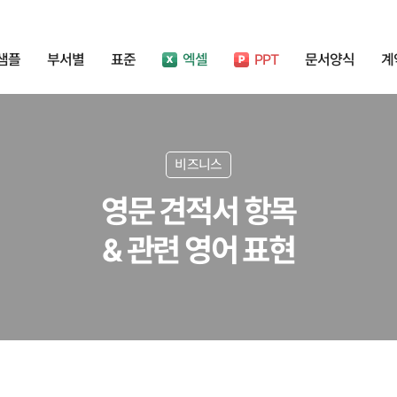
샘플
부서별
표준
엑셀
PPT
문서양식
계
비즈니스
영문 견적서 항목
& 관련 영어 표현