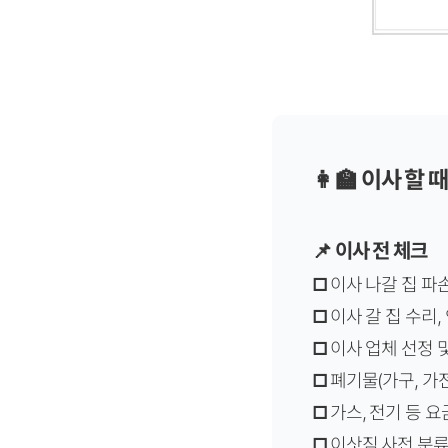
👩‍🏫 이사 
📌 이사 전 체크
□
이사 나갈 집 파
□
이사 갈 집 수리
□
이사 업체 선정 
□
폐기물(가구, 가
□
가스, 전기 등 
□
이삿짐 사전 분류