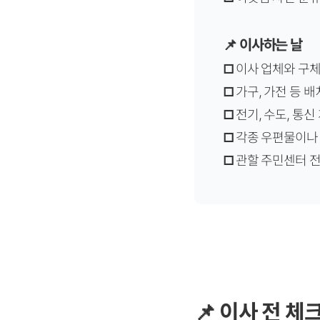
📌 이사하는 날
□
이사 업체와 구체
□
가구, 가전 등 배
□
전기, 수도, 통신
□
각종 우편물이나 
□
관할 주민센터 
📌 이사 전 체크