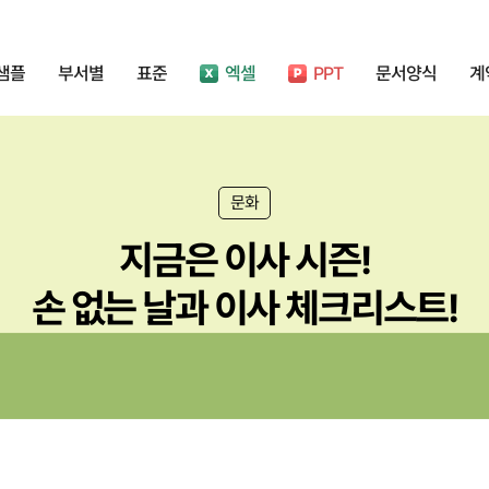
샘플
부서별
표준
엑셀
PPT
문서양식
계
문화
지금은 이사 시즌!
손 없는 날과 이사 체크리스트!