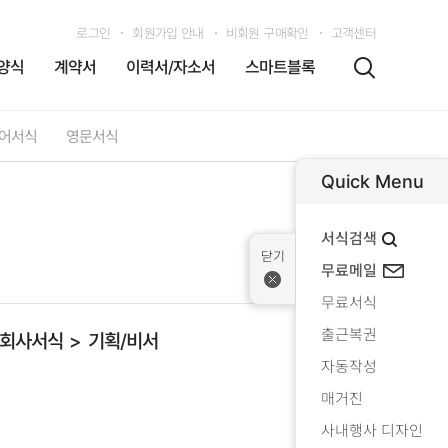
로그인
회원가입 안내
비회원 구매확인
고객센터
양식
계약서
이력서/자소서
스마트블록
어서식
영문서식
Quick Menu
서식검색
무료메일
무료서식
출근복권
회사서식
기획/비서
자동작성
매거진
사내행사 디자인