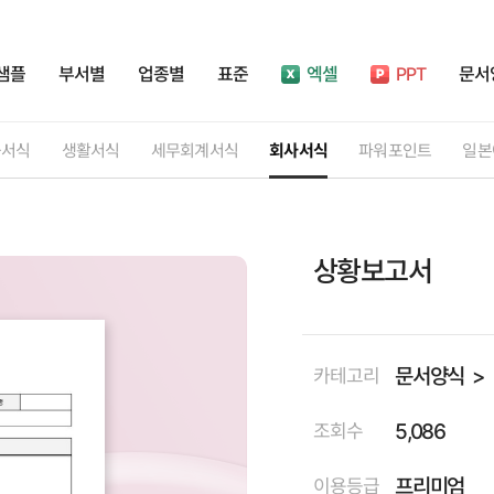
샘플
부서별
업종별
표준
엑셀
PPT
문서
률서식
생활서식
세무회계서식
회사서식
파워포인트
일본
상황보고서
문서양식
카테고리
5,086
조회수
프리미엄
이용등급