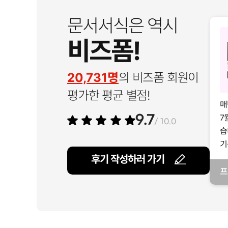
문서서식은 역시
비즈폼!
20,731명
의 비즈폼 회원이
평가한 평균 별점!
매
7
9.7
/ 10.0
습
기
후기 작성하러 가기
프
일