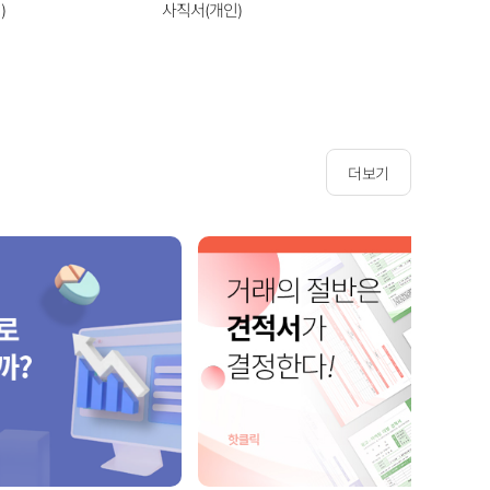
)
사직서(개인)
사직서(기
더보기