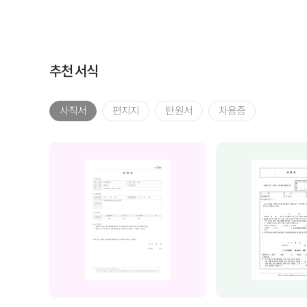
추천 서식
사직서
편지지
탄원서
차용증