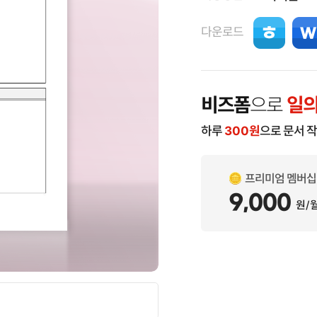
다운로드
비즈폼
으로
일의
하루
300
원
으로 문서 
프리미엄 멤버십
9,000
원/