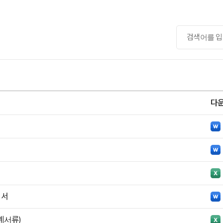
다
인서
계서류)