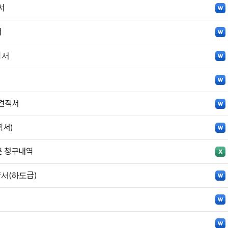
서
서
획서
견적서
서)
분 청구내역
서(하도급)
)