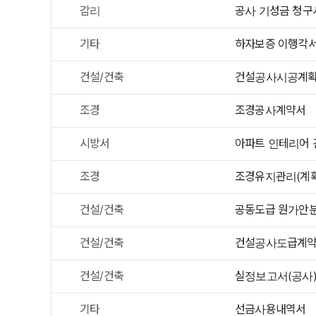
감리
공사 기성금 청구
기타
하자보증 이행각
건설/건축
건설공사시공계
조경
조경공사계약서
시방서
아파트 인테리어 
조경
조경유지관리(계획
건설/건축
공동도급 원가안
건설/건축
건설공사도급계약
건설/건축
실정보고서(공사
기타
선금사용내역서