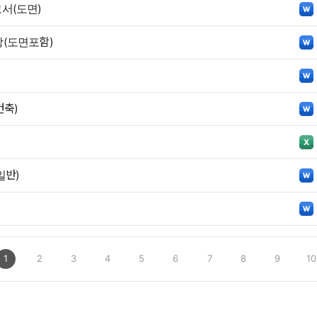
서(도면)
(도면포함)
축)
일반)
1
2
3
4
5
6
7
8
9
10