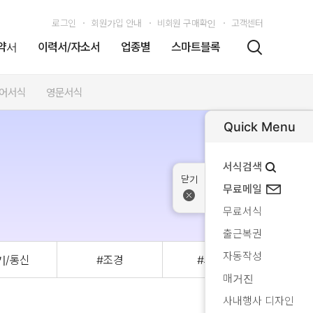
로그인
회원가입 안내
비회원 구매확인
고객센터
약서
이력서/자소서
업종별
스마트블록
어서식
영문서식
Quick Menu
서식검색
무료메일
무료서식
출근복권
자동작성
기/통신
#조경
#시방서
#부
매거진
사내행사 디자인