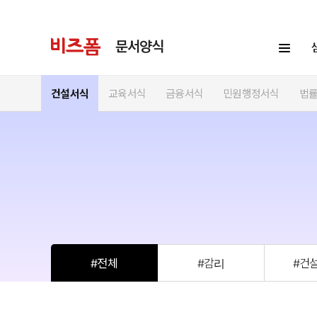
문서양식
건설서식
교육서식
금융서식
민원행정서식
법
#전체
#감리
#건