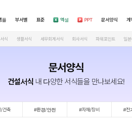
샘플
부서별
표준
엑셀
PPT
문서양식
계
률서식
생활서식
세무회계서식
회사서식
파워포인트
일본
문서양식
건설서식
내 다양한 서식들을 만나보세요!
설/건축
#환경/안전
#자재/장비
#전