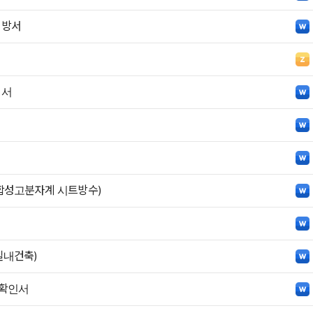
시방서
명서
합성고분자계 시트방수)
실내건축)
 확인서