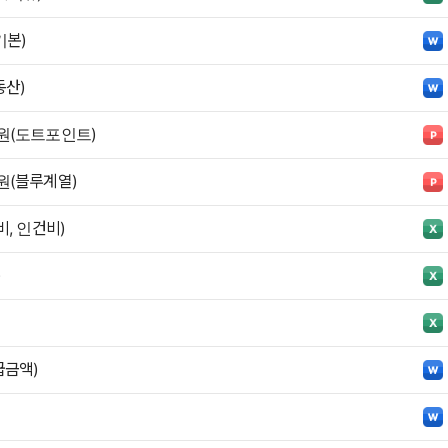
기본)
산)
원(도트포인트)
원(블루계열)
, 인건비)
)
급금액)