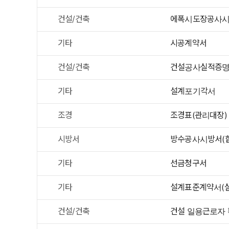
건설/건축
에폭시도장공사
기타
시공계약서
건설/건축
건설공사실적증
기타
설계포기각서
조경
조경표(관리대장)
시방서
방수공사시방서(
기타
선금청구서
기타
설계표준계약서(
건설/건축
건설 일용근로자