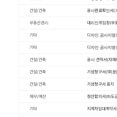
건설/건축
공사완료확인서(
부동산관리
대리인위임장(부동
기타
디자인 공사지명
기타
디자인 공사지명
건설/건축
공사 견적서(자재비
건설/건축
기성청구서(1회분
건설/건축
기성청구서 표지
재무/예산
정산합의서(하도
기타
지게차임대계약서