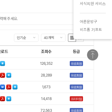
서식지원 서비스
검색
어른문방구
비즈폼 기프트
인기순
40개씩
운로드
조회수
등급
126,352
유료회원
28,289
유료회원
1,673
유료회원
14,418
프리미엄
72,563
유료회원