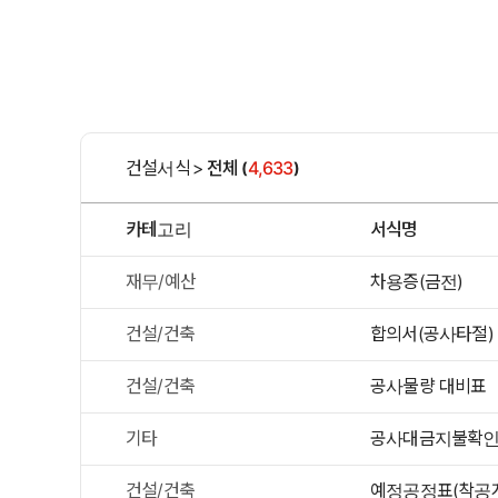
건설서식
>
전체
4,633
(
)
카테고리
서식명
재무/예산
차용증(금전)
건설/건축
합의서(공사타절)
건설/건축
공사물량 대비표
기타
공사대금지불확
건설/건축
예정공정표(착공