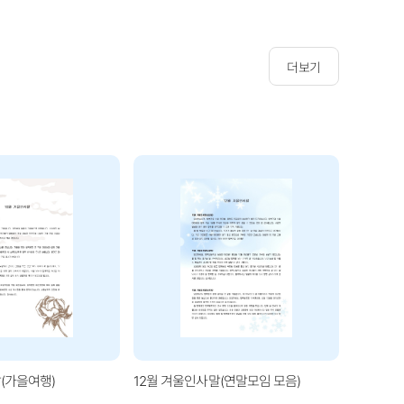
더보기
(가을여행)
12월 겨울인사말(연말모임 모음)
1월 겨울