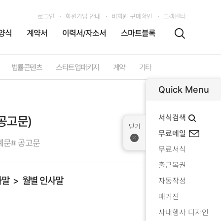
로그인
회원가입 안내
비회원 구매확인
고객센터
양식
계약서
이력서/자소서
스마트블록
법률콘텐츠
스타트업패키지
계약
기타
Quick Menu
서식검색
공고문)
무료메일
예문
# 공고문
무료서식
출근복권
사말
월별 인사말
자동작성
매거진
사내행사 디자인