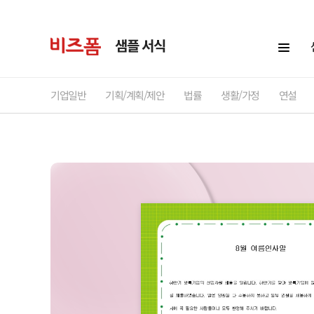
샘플 서식
기업일반
기획/계획/제안
법률
생활/가정
연설