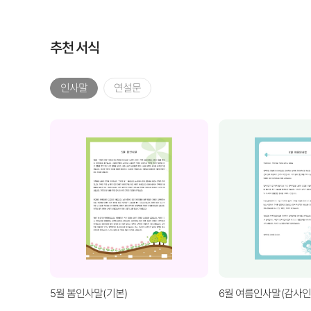
추천 서식
인사말
연설문
5월 봄인사말(기본)
6월 여름인사말(감사인