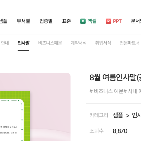
샘플
부서별
업종별
표준
엑셀
PPT
문서
안내
인사말
비즈니스예문
계약서식
취업서식
전문파트너
8월 여름인사말(
# 비즈니스 예문
# 사내 
샘플
인
카테고리
8,870
조회수