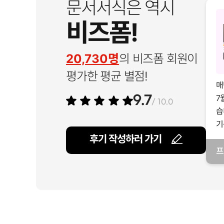
문서서식은 역시
비즈폼!
20,730명
의 비즈폼 회원이
평가한 평균 별점!
매
7
9.7
/ 10.0
습
기
후기 작성하러 가기
프
일