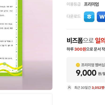
프리미엄
이용등급
다운로드
비즈폼
으로
일의
하루
300
원
으로 문서 
프리미엄 멤버십
9,000
원/
최근
30일
간
3,052명