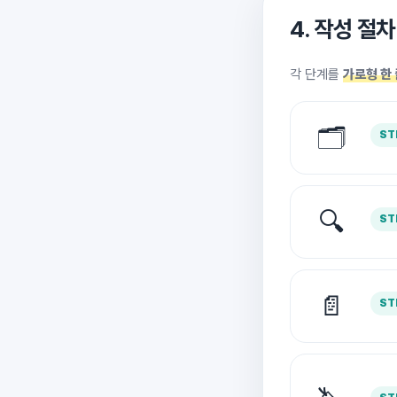
4. 작성 절
각 단계를
가로형 한 
🗂️
ST
🔍
ST
📄
ST