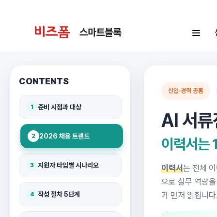
CONTENTS
신입·경력 공통
준비 시점과 대상
1
AI 서
2026 채용 트렌드
2
이력서는 
지원자 타입별 시나리오
3
이력서
는 전체 
으로 실무 역량을
작성 절차 5단계
가 먼저 읽힙니다
4