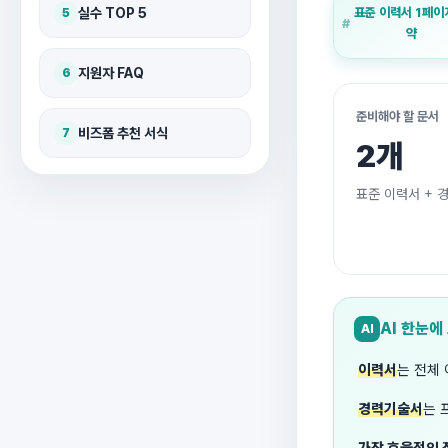
실수 TOP 5
표준 이력서 1페이
5
약
지원자 FAQ
6
준비해야 할 문서
비즈폼 추천 서식
7
2개
표준 이력서 + 
AI 한눈에
AI
이력서
는 전체
경력기술서
는 
가장 효율적인 