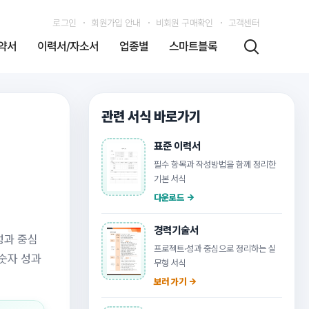
로그인
회원가입 안내
비회원 구매확인
고객센터
약서
이력서/자소서
업종별
스마트블록
관련 서식 바로가기
표준 이력서
필수 항목과 작성방법을 함께 정리한
기본 서식
다운로드 →
경력기술서
성과 중심
프로젝트·성과 중심으로 정리하는 실
 숫자 성과
무형 서식
보러 가기 →