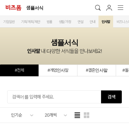
샘플서식
기업일반
기획/계획/제안
법률
생활/가정
연설
안내
인사말
비즈니스
샘플서식
인사말
내 다양한 서식들을 만나보세요!
#전체
#개업인사말
#결혼인사말
#
검색
인기순
20개씩