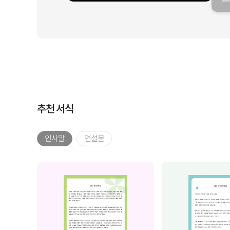
일
추천 서식
인사말
연설문