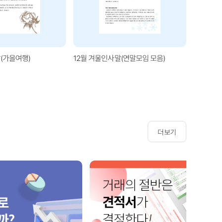
(가을여행)
12월 겨울인사말(연말모임 모음)
1월 겨울
더보기