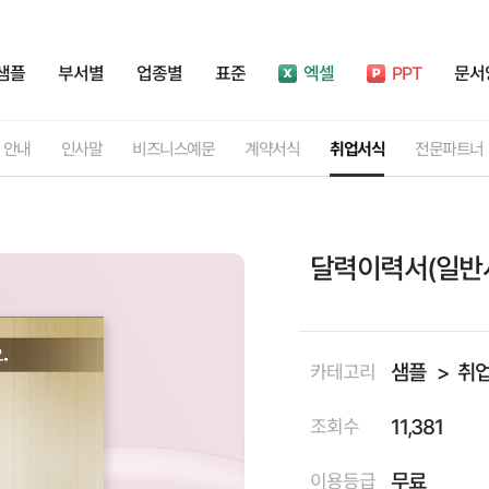
샘플
부서별
업종별
표준
엑셀
PPT
문서
안내
인사말
비즈니스예문
계약서식
취업서식
전문파트너
달력이력서(일반사
샘플
취
카테고리
11,381
조회수
무료
이용등급