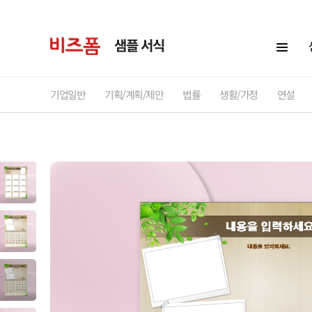
샘플 서식
기업일반
기획/계획/제안
법률
생활/가정
연설