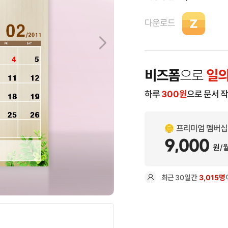
다운로드
비즈폼
으로
일의
하루
300
원
으로 문서 
프리미엄 멤버십
9,000
원/
최근
30일
간
3,015명