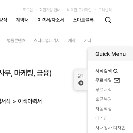
로그인
회원가입 안내
비회원 구매확인
고객센터
양식
계약서
이력서/자소서
스마트블록
법률콘텐츠
스타트업패키지
계약
기타
Quick Menu
서식검색
무, 마케팅, 금융)
무료메일
무료서식
출근복권
업서식
이색이력서
자동작성
매거진
사내행사 디자인