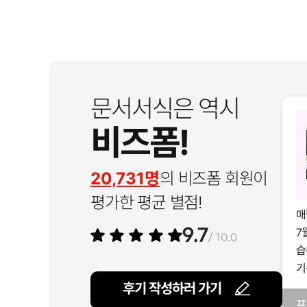
문서서식은 역시
비즈폼!
20,731명
의 비즈폼 회원이
평가한 평균 별점!
매
7
9.7
/ 10.0
습
기
후기 작성하러 가기
프