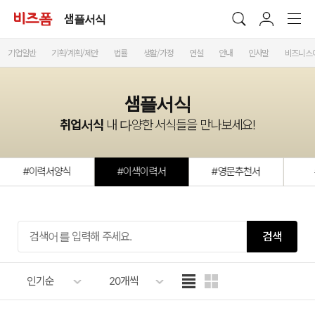
샘플서식
기업일반
기획/계획/제안
법률
생활/가정
연설
안내
인사말
비즈니스
샘플서식
취업서식
내 다양한 서식들을 만나보세요!
#이력서양식
#이색이력서
#영문추천서
검색
인기순
20개씩