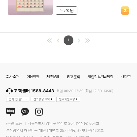
무료회원
1
회사소개
이용약관
제휴문의
광고문의
개인정보취급방침
사이트맵
고객센터 1588-8443
평일 09:30-17:30 (점심 12:30-13:30)
전화 전 클릭!
전화상담 예약
원격지원요청
(주)비즈폼
서울특별시 강남구 역삼로 204 (역삼동) 604호
부산광역시 해운대구 해운대해변로 257 (우동, 하버타운) 1601호