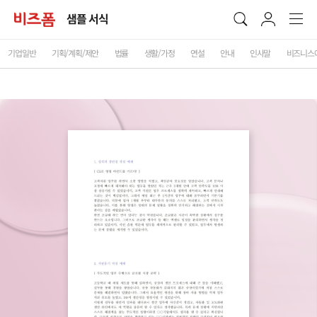
샘플 서식
기업일반
기획/계획/제안
법률
생활/가정
연설
안내
인사말
비즈니스