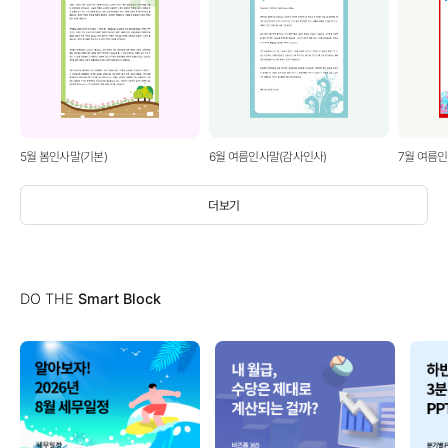
5월 봄인사말(기본)
6월 여름인사말(감사인사)
7월 여름
더보기
DO THE
Smart Block