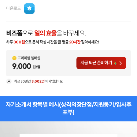
다운로드
비즈폼
으로
일의 효율
을 바꾸세요.
하루
300
원
으로 문서 작성 시간을 월 평균
20시간
절약하세요!
프리미엄 멤버십
지금 퇴근 준비하기
9,000
원/월
최근
30일
간
3,002명
이 가입했어요!
현
자기소개서 항목별 예시(성격의장단점/지원동기/입사후
포부)