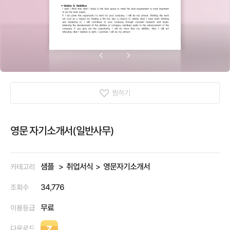
찜하기
영문 자기소개서(일반사무)
샘플
취업서식
영문자기소개서
카테고리
34,776
조회수
무료
이용등급
다운로드