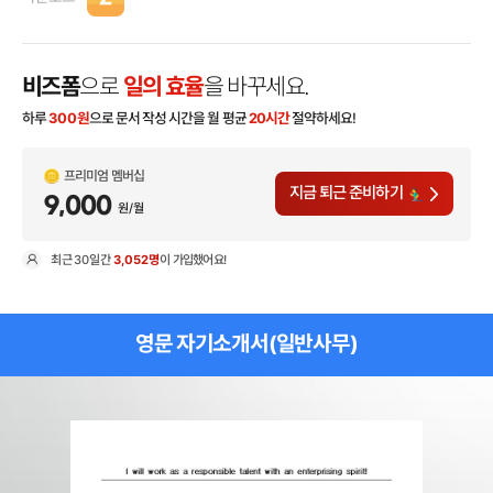
비즈폼
으로
일의 효율
을 바꾸세요.
하루
300
원
으로 문서 작성 시간을 월 평균
20시간
절약하세요!
프리미엄 멤버십
지금 퇴근 준비하기
9,000
원/월
최근
30일
간
3,052명
이 가입했어요!
현
영문 자기소개서(일반사무)