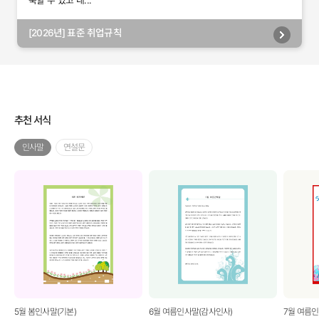
축할 수 있고 내...
[2026년] 표준 취업규칙
추천 서식
인사말
연설문
5월 봄인사말(기본)
6월 여름인사말(감사인사)
7월 여름