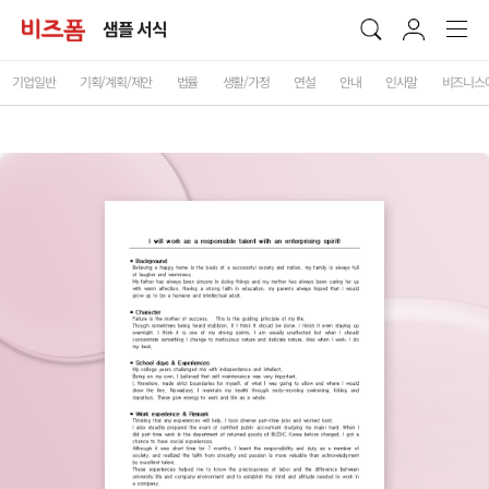
샘플 서식
기업일반
기획/계획/제안
법률
생활/가정
연설
안내
인사말
비즈니스