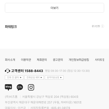
더보기
파워링크
광고신청
회사소개
이용약관
제휴문의
광고문의
개인정보취급방침
사이트맵
고객센터 1588-8443
평일 09:30-17:30 (점심 12:30-13:30)
전화 전 클릭!
전화상담 예약
원격지원요청
(주)비즈폼
서울특별시 강남구 역삼로 204 (역삼동) 604호
부산광역시 해운대구 해운대해변로 257 (우동, 하버타운) 1601호
대표이사 : 이선규
사업자등록번호 : 605-81-38178