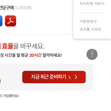
서식지원 서비스
건당구매
(3,900원)
어른문방구
비즈폼 기프트
 효율
을 바꾸세요.
작성 시간을 월 평균
20시간
절약하세요!
지금 퇴근 준비하기
월
이 가입했어요!
현재
894명