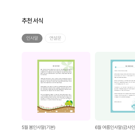
추천 서식
인사말
연설문
5월 봄인사말(기본)
6월 여름인사말(감사인