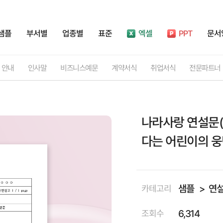
샘플
부서별
업종별
표준
엑셀
PPT
문서
안내
인사말
비즈니스예문
계약서식
취업서식
전문파트너
나라사랑 연설문(
다는 어린이의 웅
샘플
연
카테고리
6,314
조회수