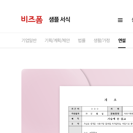
샘플 서식
기업일반
기획/계획/제안
법률
생활/가정
연설