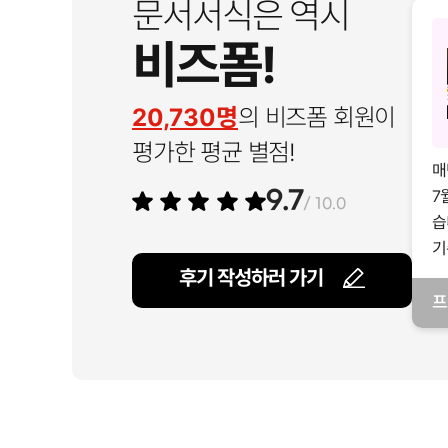
문서서식은 역시
비즈폼!
20,730명
의 비즈폼 회원이
평가한 평균 별점!
매
7
9.7
/ 10.0
습
기
후기 작성하러 가기
프
일