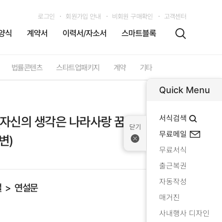
로그인
회원가입 안내
비회원 구매확인
고객센터
양식
계약서
이력서/자소서
스마트블록
법률콘텐츠
스타트업패키지
계약
기타
Quick Menu
서식검색
자신의 생각은 나라사랑 꿈처럼 커져간
무료메일
변)
무료서식
출근복권
자동작성
설
연설문
매거진
사내행사 디자인