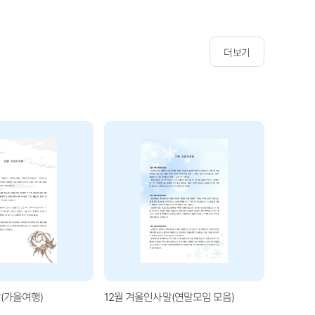
더보기
(가을여행)
12월 겨울인사말(연말모임 모음)
1월 겨울