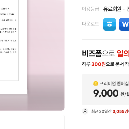
유료회원
이용등급
다운로드
비즈폼
으로
일의
하루
300
원
으로 문서 
프리미엄 멤버십
9,000
원/
최근
30일
간
3,055명