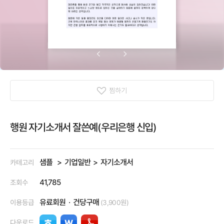
찜하기
행원 자기소개서 잘쓴예(우리은행 신입)
샘플
기업일반
자기소개서
카테고리
41,785
조회수
유료회원
건당구매
이용등급
(3,900원)
다운로드