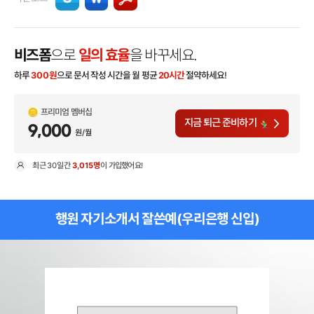
비즈폼
으로
일의 효율
을 바꾸세요.
하루
300
원
으로 문서 작성 시간을 월 평균
20시간
절약하세요!
프리미엄 멤버십
지금 퇴근 준비하기
9,000
원/월
최근
30일
간
3,015명
이 가입했어요!
현
행원 자기소개서 잘쓴예(우리은행 신입)