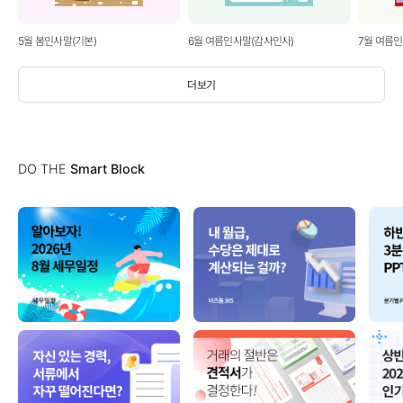
5월 봄인사말(기본)
6월 여름인사말(감사인사)
7월 여름
더보기
DO THE
Smart Block