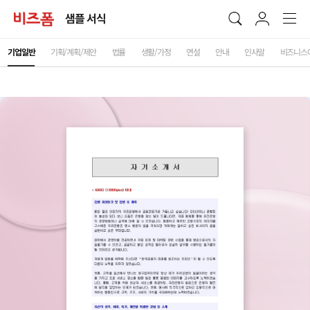
샘플 서식
기업일반
기획/계획/제안
법률
생활/가정
연설
안내
인사말
비즈니스