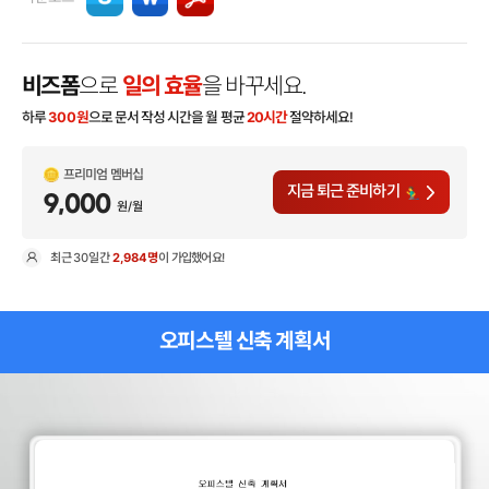
비즈폼
으로
일의 효율
을 바꾸세요.
하루
300
원
으로 문서 작성 시간을 월 평균
20시간
절약하세요!
프리미엄 멤버십
지금 퇴근 준비하기
9,000
원/월
최근
30일
간
2,984명
이 가입했어요!
현
오피스텔 신축 계획서