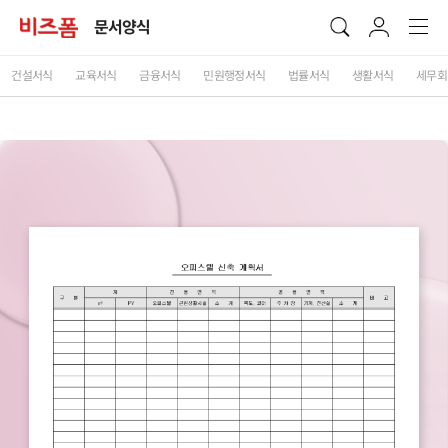
문서양식
건설서식
교육서식
금융서식
민원행정서식
법률서식
생활서식
세무회