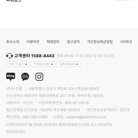
회사소개
이용약관
제휴문의
광고문의
개인정보취급방침
사이트맵
고객센터 1588-8443
평일 09:30-17:30 (점심 12:30-13:30)
전화 전 클릭!
전화상담 예약
원격지원요청
(주)비즈폼
서울특별시 강남구 역삼로 204 (역삼동) 604호
부산광역시 해운대구 해운대해변로 257 (우동, 하버타운) 1601호
대표이사 : 이선규
사업자등록번호 : 605-81-38178
통신판매업 신고번호 : 제2015-부산해운-0582호
개인정보보호책임자 : 김민경
팩스번호 : 080-082-4990
이메일 : support@bizforms.co.kr
COPYRIGHT © 2000-2025 BY BIZFORMS.CO.KR ALL RIGHTS
RESERVED