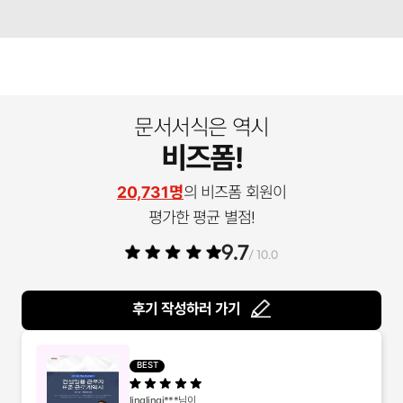
문서서식은 역시
비즈폼!
20,731명
의 비즈폼 회원이
평가한 평균 별점!
9.7
/ 10.0
후기 작성하러 가기
BEST
linglingi***
님이