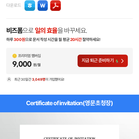
다운로드
비즈폼
으로
일의 효율
을 바꾸세요.
하루
300
원
으로 문서 작성 시간을 월 평균
20시간
절약하세요!
프리미엄 멤버십
지금 퇴근 준비하기
9,000
원/월
최근
30일
간
3,049명
이 가입했어요!
현
Certificate of invitation(영문초청장)