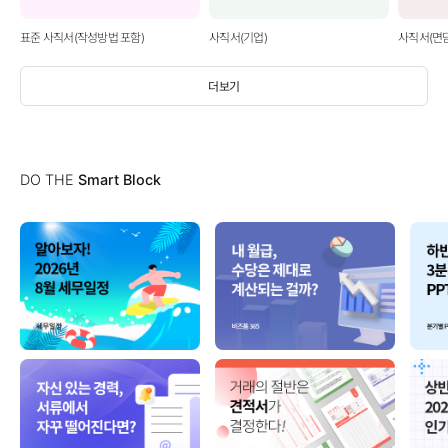
표준 사직서(작성방법 포함)
사직서(기업)
사직서(면
더보기
DO THE
Smart Block