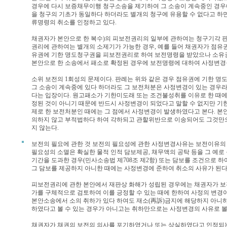
경우에 다시 보증채무이행 청구소송을 제기하여 그 소송이 계속중인 경우
을 청구의 기초가 동일하다 하더라도 별개의 청구에 유용할 수 없다고 하
류명령의 취소를 인정하고 있다.
채권자가 본안으로 한 복수)의 피보전권리의 일부에 관하여는 청구기각 
권리에 관하여는 별개의 소제기가 가능한 경우, 예를 들어 채권자가 점유
유권에 기한 명도청구권을 피보전권리로 하여 보전명령을 받았으나 소유
본안으로 한 소송에서 패소로 확정된 경우에 보전명령에 대하여 사정변경을
소위 보전의 1회성의 문제이다. 판례는 위와 같은 경우 점유권에 기한 
그 소송이 계속중에 있다 하더라도 그 보전처분은 사정변경이 있는 경우라
다는 입장이다. 원고패소가 기한미도래 또는 조건불성취를 이유로 한 때
정된 것이 아니기 때문에 반드시 사정변경이 되었다고 말할 수 없지만 기
제로 한 보전처분인 때에는 그 점에서 사정변경이 발생하였다고 본다. 
의하지 않고 부적법하다 하여 각하되고 관할위반으로 이송되어도 그것만
지 않는다.
보전의 필요에 관한 것
보전의 필요성에 관한 사정변경사유는 보전이유의 
필요성의 소멸은 확실한 물적 인적 담보제공, 채무액의 공탁 등을 그 예로 
기간을 도과한 경우(민사소송법 제708조 제2항) 또는 담보를 조건으로 
그 담보를 제공하지 아니한 때에는 사정변경에 준하여 취소의 사유가 된다
피보전권리에 관한 본안에서 재판상 화해가 성립된 경우에는 채권자가 
가를 구체적으로 검토하여 이를 긍정할 수 있는 때에 한하여 사정의 변경이 
본안소송에서 소의 취하가 있다 하여도 재소(再訴)금지에 해당하지 아니
하였다고 볼 수 있는 경우가 아니고는 취하만으로는 사정변경의 사유로 볼 
채권자가 채권의 보전의 의사를 포기하였거나 또는 상실하였다고 인정되