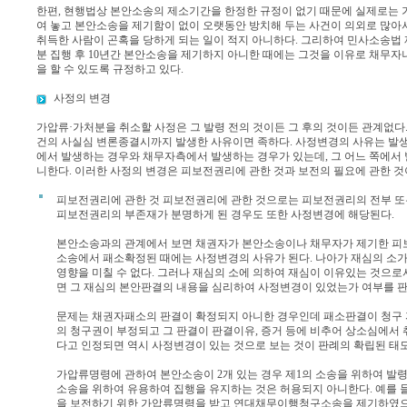
한편, 현행법상 본안소송의 제소기간을 한정한 규정이 없기 때문에 실제로는
여 놓고 본안소송을 제기함이 없이 오랫동안 방치해 두는 사건이 의외로 많아
취득한 사람이 곤혹을 당하게 되는 일이 적지 아니하다. 그리하여 민사소송법 제
분 집행 후 10년간 본안소송을 제기하지 아니한 때에는 그것을 이유로 채무자
을 할 수 있도록 규정하고 있다.
사정의 변경
가압류·가처분을 취소할 사정은 그 발령 전의 것이든 그 후의 것이든 관계없다
건의 사실심 변론종결시까지 발생한 사유이면 족하다. 사정변경의 사유는 발
에서 발생하는 경우와 채무자측에서 발생하는 경우가 있는데, 그 어느 쪽에서 
니한다. 이러한 사정의 변경은 피보전권리에 관한 것과 보전의 필요에 관한 것
피보전권리에 관한 것
피보전권리에 관한 것으로는 피보전권리의 전부 또는
피보전권리의 부존재가 분명하게 된 경우도 또한 사정변경에 해당된다.
본안소송과의 관계에서 보면 채권자가 본안소송이나 채무자가 제기한 
소송에서 패소확정된 때에는 사정변경의 사유가 된다. 나아가 재심의 소
영향을 미칠 수 없다. 그러나 재심의 소에 의하여 재심이 이유있는 것으
면 그 재심의 본안판결의 내용을 심리하여 사정변경이 있었는가 여부를 판
문제는 채권자패소의 판결이 확정되지 아니한 경우인데 패소판결이 청구 
의 청구권이 부정되고 그 판결이 판결이유, 증거 등에 비추어 상소심에서 
다고 인정되면 역시 사정변경이 있는 것으로 보는 것이 판례의 확립된 태
가압류명령에 관하여 본안소송이 2개 있는 경우 제1의 소송을 위하여 발
소송을 위하여 유용하여 집행을 유지하는 것은 허용되지 아니한다. 예를
을 보전하기 위한 가압류명령을 받고 연대채무이행청구소송을 제기하였으