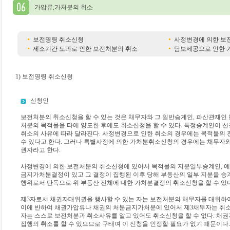
가압류,가처분의 취소
보전명령 취소신청
사정변경에 의한 보
제소기간 도과로 인한 보전처분의 취소
담보제공으로 인한 
1) 보전명령 취소신청
신청인
보전처분의 취소신청을 할 수 있는 것은 채무자와 그 일반승계인, 파산관재인 
처분의 목적물을 타에 양도한 후에도 취소신청을 할 수 있다. 특정승계인이 신
취소의 사유에 따라 달라진다. 사정변경으로 인한 취소의 경우에는 목적물의 
수 있다고 한다. 그러나 특별사정에 의한 가처분취소신청의 경우에는 채무자
권자라고 한다.
사정변경에 의한 보전처분의 취소신청에 있어서 목적물의 지분일부승계인, 예
금지가처분결정이 있고 그 결정이 집행된 이후 당해 부동산의 일부 지분을 승
행위로서 단독으로 위 부동산 전체에 대한 가처분결정의 취소신청을 할 수 있다
제3자로서 채권자대위권을 행사할 수 있는 자는 보전처분의 채무자를 대위하여
이에 반하여 채권가압류나 채권의 처분금지가처분에 있어서 제3채무자는 취소신
자는 스스로 보전처분과 취소사유를 알고 있어도 취소신청을 할 수 없다. 채
집행의 취소를 할 수 있으므로 구태여 이 신청을 인정할 필요가 없기 때문이다.