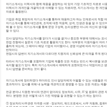
자기소개서는 이력서와 함께 채용을 결정하는 데 있어 가장 기초적인 자료로 사
이력서가 개개인을 개괄적으로 이해할 수 있는 자료라면, 자기소개서는 한 개인을
자료로 활용된다.
기업은 취업 희망자의 자기소개서를 통하여 채용하고자 하는 인재로서의 적합 여
자기소개서를 통해 대인관계, 조직에 대한 적응력, 성격, 인생관 등을 알 수 있으
해 볼 수 있다. 자기소개서를 통해 문장 구성력, 논리성뿐만 아니라 자신의 생각
할 수 있다.
인사 담당자는 자기소개서를 읽다가 시선을 끌거나 중요한 부분에 대해서는 표시를
면접 전형에서 질문의 기초 자료로 활용되기도 한다. 대부분의 지원자들이 여러 
출하게 되는데, 그 때마다 해당 기업의 아이템이나, 경영 이념에 따라 자기소개서
반적이다.
면접시의 답변이 자기소개서와 다르다면 지원자의 신뢰성에 큰 타격을 주게 된다
따라서 자기소개서를 포함하여 기업에 제출한 모든 자료는 반드시 복사본을 보관
숙지할 필요가 있다. 특히 자기소개서에서 애매하게 표현되었거나 약점이라고 생
드시 답변을 준비하는 것이 좋다.
자기소개서에 정리하였다 하더라도 인사 담당자에게 어필할 수 있는 내용들은 이
효과적이다. 입사를 위해 내 능력을 객관적으로 증명할 수 있는 모든 자료는 제출
전공 분야나 지원한 부서와 연관이 없더라도 정보처리, 사무, IT 및 컴퓨터 관련
하다. 분명한 것은 어떻게 내가 가진 역량을 잘 표현할 수 있는가 하는 점이다.
① 정보처리/사무관련 자격증 사본 - 정보처리, 워드프로세서, 사무 자동화, 컴퓨터 