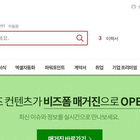
1
달력
2
급여명세서
PPT
차용증
3
이력서
4
근로계약서
1
달력