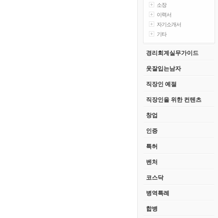
소장
이력서
자기소개서
기타
경리회계실무가이드
옷잘입는남자
직장인 예절
직장인을 위한 컨텐츠
창업
인증
특허
벤처
코스닥
병역특례
합병