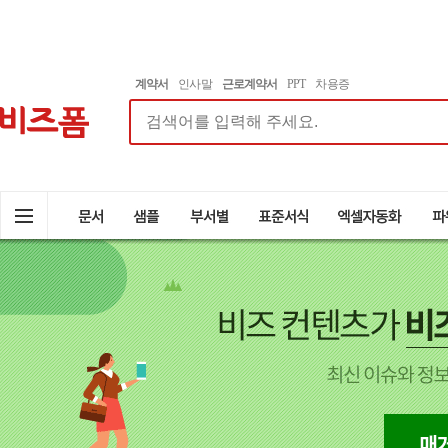
계약서
인사말
근로계약서
PPT
차용증