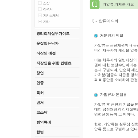
소장
가압류,가처분 개요
이력서
자기소개서
1) 가압류의 의의
기타
경리회계실무가이드
처분권의 박탈
옷잘입는남자
가압류는 금전채권이나 금전
미리 채무자의 재산을 압류
직장인 예절
이는 채무자의 일반재산의 
직장인을 위한 컨텐츠
권에 대한 보전수단이라는 
분과 구별되며, 단순히 재
창업
가처분(임금의 지급을 명하는
과 비용만을 소비하여 판결만
인증
특허
가압류와 본압류
벤처
가압류 후 금전의 지급을 
대한 금전채권의 강제집행절
코스닥
명령신청 등이 그 예이다.
병역특례
한편, 가압류는 실무상 집
압류 등으로 구별하고 있다
합병