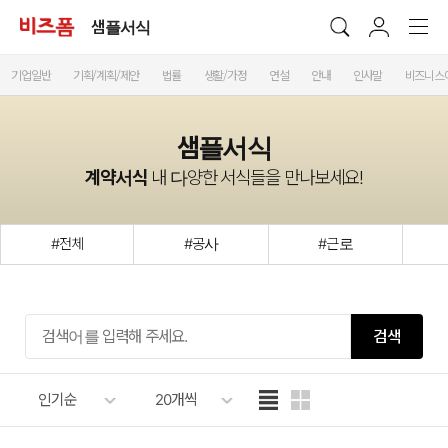
샘플서식
기업일반
기획/계획/제안
법률
생활/가정
연설
안내
인사말
비즈니스
샘플서식
계약서식
내 다양한 서식들을 만나보세요!
#전체
#공사
#근로
검색
인기순
20개씩