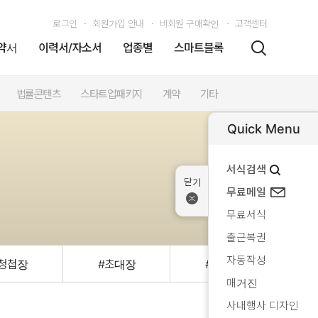
로그인
회원가입 안내
비회원 구매확인
고객센터
약서
이력서/자소서
업종별
스마트블록
법률콘텐츠
스타트업패키지
계약
기타
Quick Menu
서식검색
무료메일
무료서식
출근복권
자동작성
#청첩장
#초대장
#초청문
매거진
사내행사 디자인