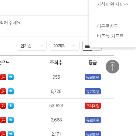
서식지원 서비스
검색
어른문방구
비즈폼 기프트
인기순
20개씩
운로드
조회수
등급
955
유료회원
6,728
유료회원
53,623
프리미엄
2,668
유료회원
2,171
유료회원