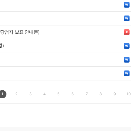
당첨자 발표 안내문)
경)
1
2
3
4
5
6
7
8
9
10