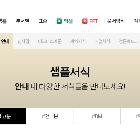
샘플
부서별
표준
엑셀
PPT
문서양식
계
안내
인사말
비즈니스예문
계약서식
취업서식
전문파트너
샘플서식
안내
내 다양한 서식들을 만나보세요!
공고문
#안내문
#DM