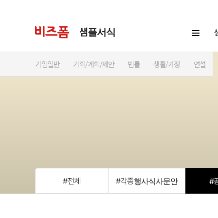
샘플서식
기업일반
기획/계획/제안
법률
생활/가정
연설
#전체
#각종행사식사문안
#