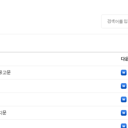
다
공고문
지문