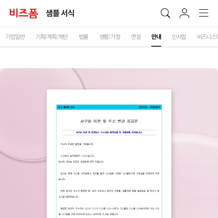
샘플 서식
기업일반
기획/계획/제안
법률
생활/가정
연설
안내
인사말
비즈니스