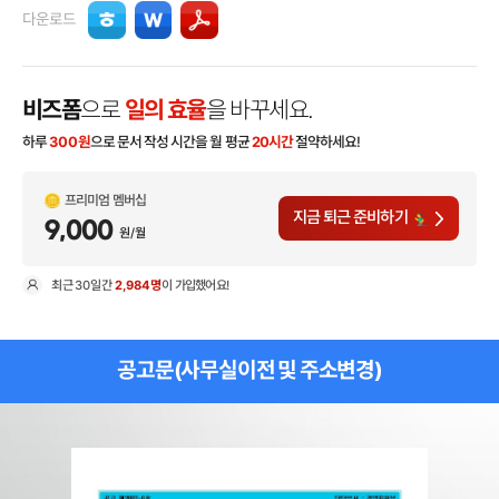
다운로드
비즈폼
으로
일의 효율
을 바꾸세요.
하루
300
원
으로 문서 작성 시간을 월 평균
20시간
절약하세요!
프리미엄 멤버십
지금 퇴근 준비하기
9,000
원/월
최근
30일
간
2,984명
이 가입했어요!
현
공고문(사무실이전 및 주소변경)