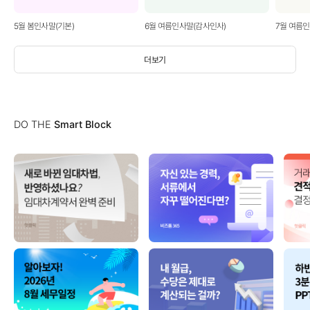
5월 봄인사말(기본)
6월 여름인사말(감사인사)
7월 여름
더보기
DO THE
Smart Block