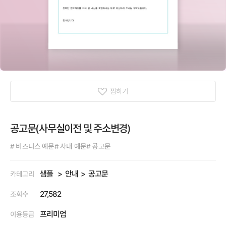
찜하기
공고문(사무실이전 및 주소변경)
# 비즈니스 예문
# 사내 예문
# 공고문
샘플
안내
공고문
카테고리
27,582
조회수
프리미엄
이용등급