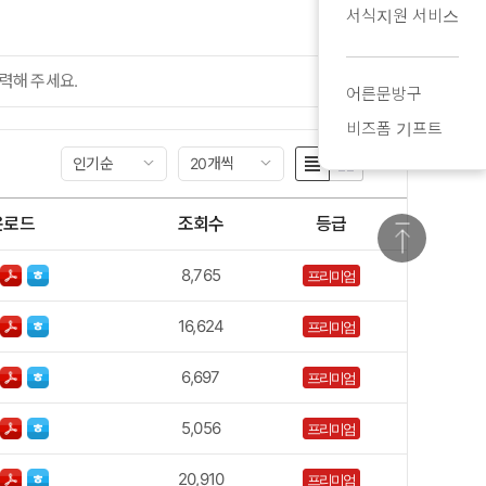
서식지원 서비스
검색
어른문방구
비즈폼 기프트
인기순
20개씩
운로드
조회수
등급
8,765
프리미엄
16,624
프리미엄
6,697
프리미엄
5,056
프리미엄
20,910
프리미엄