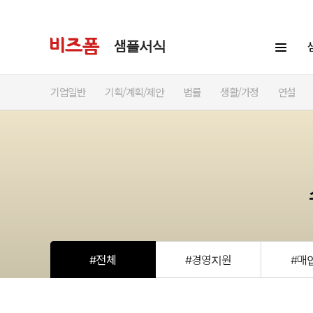
샘플서식
기업일반
기획/계획/제안
법률
생활/가정
연설
#전체
#경영지원
#매