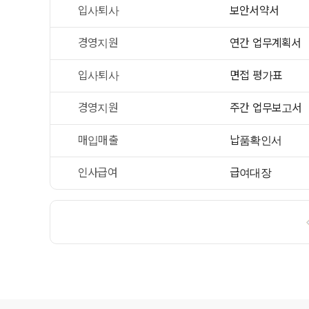
입사퇴사
보안서약서
경영지원
연간 업무계획서
입사퇴사
면접 평가표
경영지원
주간 업무보고서
매입매출
납품확인서
인사급여
급여대장