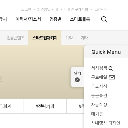
로그인
회원가입 안내
비회원 구매확인
고객센터
약서
이력서/자소서
업종별
스마트블록
법률콘텐츠
스타트업패키지
계약
기타
Quick Menu
서식검색
무료메일
!
무료서식
출근복권
자동작성
금회계
#전략기획
#주주총회
#
매거진
사내행사 디자인