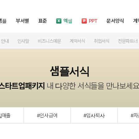
샘플
부서별
표준
엑셀
PPT
문서양식
계
안내
인사말
비즈니스예문
계약서식
취업서식
전문파트너
샘플서식
스타트업패키지
내 다양한 서식들을 만나보세요
입매출
#인사급여
#입사퇴사
#자