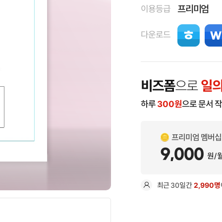
프리미엄
이용등급
다운로드
비즈폼
으로
일의
하루
300
원
으로 문서 
프리미엄 멤버십
9,000
원/
최근
30일
간
2,990명