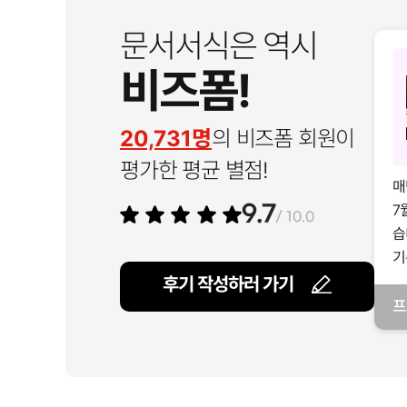
문서서식은 역시
비즈폼!
20,731명
의 비즈폼 회원이
평가한 평균 별점!
매
7
9.7
/ 10.0
습
기
후기 작성하러 가기
프
일