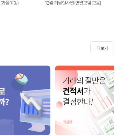
(가을여행)
12월 겨울인사말(연말모임 모음)
1월 겨울
더보기