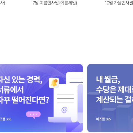
사)
7월 여름인사말(여름세일)
10월 가을인사말