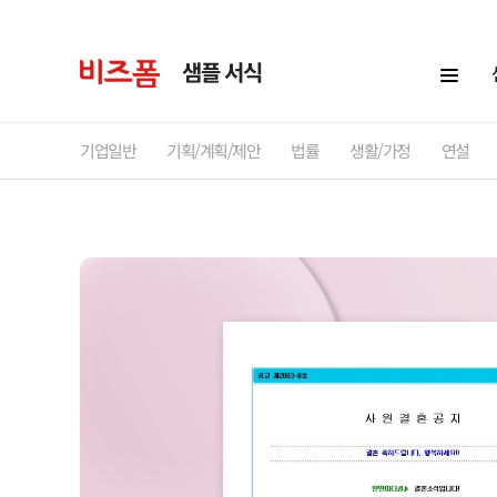
샘플 서식
기업일반
기획/계획/제안
법률
생활/가정
연설