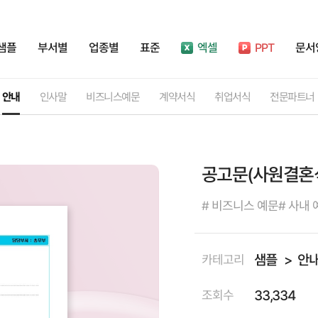
샘플
부서별
업종별
표준
엑셀
PPT
문서
안내
인사말
비즈니스예문
계약서식
취업서식
전문파트너
공고문(사원결혼식
# 비즈니스 예문
# 사내 
샘플
안
카테고리
33,334
조회수