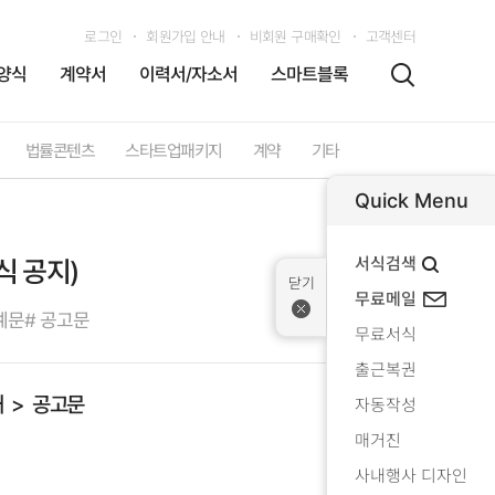
로그인
회원가입 안내
비회원 구매확인
고객센터
양식
계약서
이력서/자소서
스마트블록
법률콘텐츠
스타트업패키지
계약
기타
Quick Menu
서식검색
 공지)
무료메일
예문
# 공고문
무료서식
출근복권
내
공고문
자동작성
매거진
사내행사 디자인