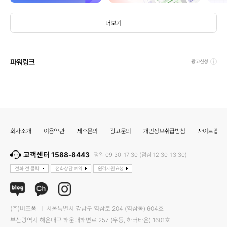
더보기
파워링크
광고신청
회사소개
이용약관
제휴문의
광고문의
개인정보취급방침
사이트맵
고객센터 1588-8443
평일 09:30-17:30 (점심 12:30-13:30)
전화 전 클릭!
전화상담 예약
원격지원요청
(주)비즈폼
서울특별시 강남구 역삼로 204 (역삼동) 604호
부산광역시 해운대구 해운대해변로 257 (우동, 하버타운) 1601호