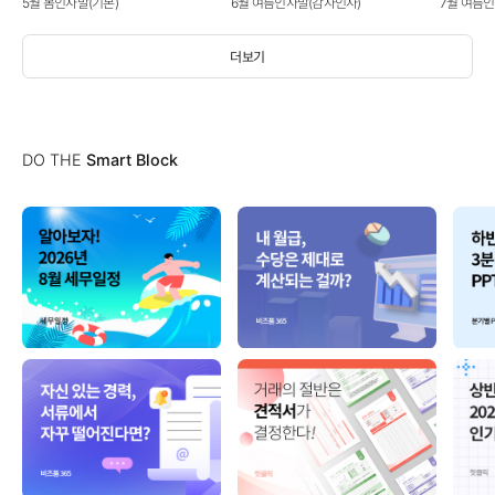
5월 봄인사말(기본)
6월 여름인사말(감사인사)
7월 여름
더보기
DO THE
Smart Block