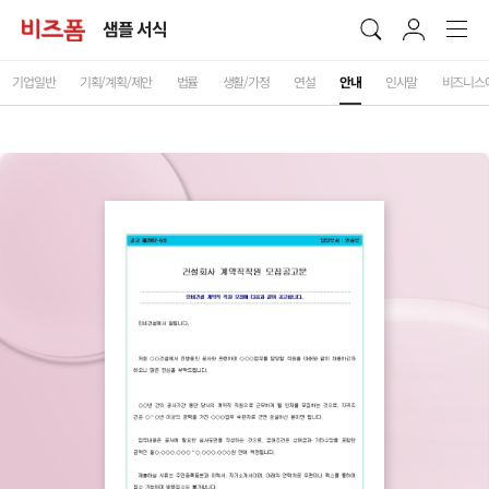
샘플 서식
기업일반
기획/계획/제안
법률
생활/가정
연설
안내
인사말
비즈니스