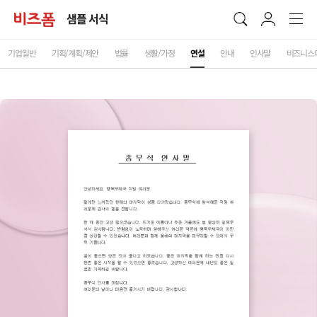
샘플 서식
기업일반
기획/계획/제안
법률
생활/가정
연설
안내
인사말
비즈니스