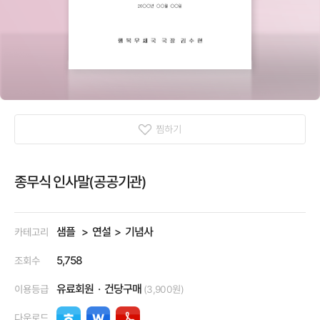
찜하기
종무식 인사말(공공기관)
샘플
연설
기념사
카테고리
5,758
조회수
유료회원
건당구매
이용등급
(3,900원)
다운로드