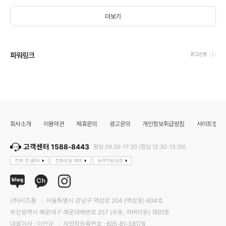
더보기
파워링크
광고신청
회사소개
이용약관
제휴문의
광고문의
개인정보취급방침
사이트맵
고객센터 1588-8443
평일 09:30-17:30 (점심 12:30-13:30)
전화 전 클릭!
전화상담 예약
원격지원요청
(주)비즈폼
서울특별시 강남구 역삼로 204 (역삼동) 604호
부산광역시 해운대구 해운대해변로 257 (우동, 하버타운) 1601호
대표이사 : 이선규
사업자등록번호 : 605-81-38178