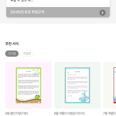
축할 수 있고 내...
[2026년] 표준 취업규칙
추천 서식
인사말
연설문
5월 봄인사말(기본)
6월 여름인사말(감사인사)
7월 여름