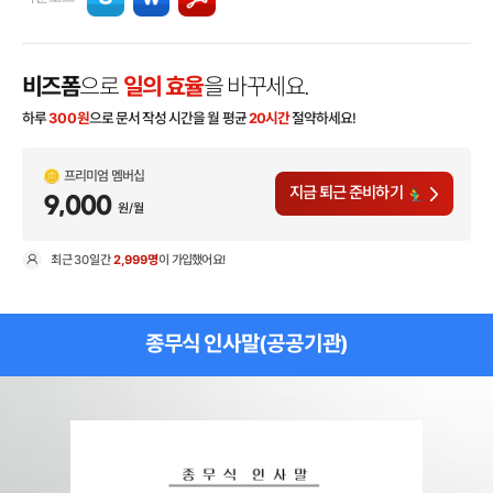
비즈폼
으로
일의 효율
을 바꾸세요.
하루
300
원
으로 문서 작성 시간을 월 평균
20시간
절약하세요!
프리미엄 멤버십
지금 퇴근 준비하기
9,000
원/월
최근
30일
간
2,999명
이 가입했어요!
현
종무식 인사말(공공기관)