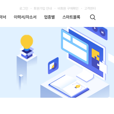
로그인
회원가입 안내
비회원 구매확인
고객센터
약서
이력서/자소서
업종별
스마트블록