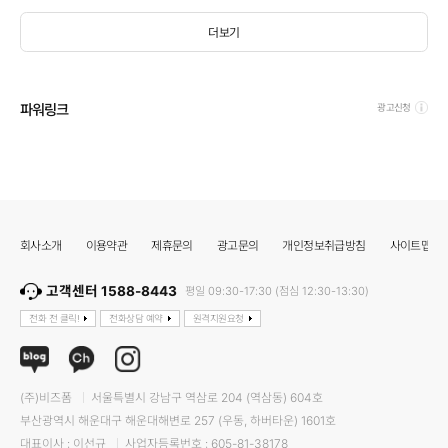
더보기
파워링크
광고신청
회사소개
이용약관
제휴문의
광고문의
개인정보취급방침
사이트맵
고객센터 1588-8443
평일 09:30-17:30 (점심 12:30-13:30)
전화 전 클릭!
전화상담 예약
원격지원요청
(주)비즈폼
서울특별시 강남구 역삼로 204 (역삼동) 604호
부산광역시 해운대구 해운대해변로 257 (우동, 하버타운) 1601호
대표이사 : 이선규
사업자등록번호 : 605-81-38178