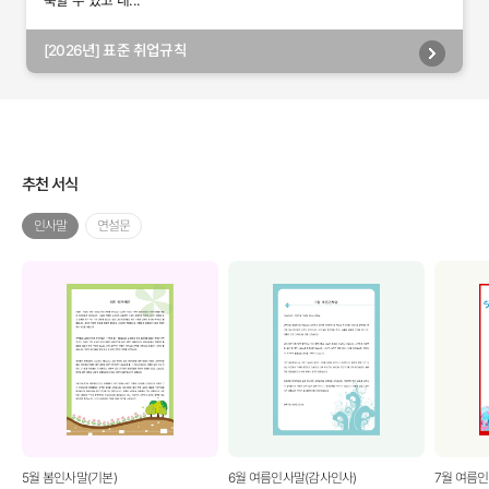
축할 수 있고 내...
[2026년] 표준 취업규칙
추천 서식
인사말
연설문
5월 봄인사말(기본)
6월 여름인사말(감사인사)
7월 여름