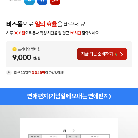
비즈폼
으로
일의 효율
을 바꾸세요.
하루
300
원
으로 문서 작성 시간을 월 평균
20시간
절약하세요!
프리미엄 멤버십
지금 퇴근 준비하기
9,000
원/월
최근
30일
간
3,049명
이 가입했어요!
현
연애편지(기념일에 보내는 연애편지)