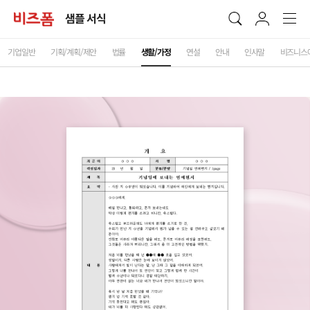
샘플 서식
기업일반
기획/계획/제안
법률
생활/가정
연설
안내
인사말
비즈니스