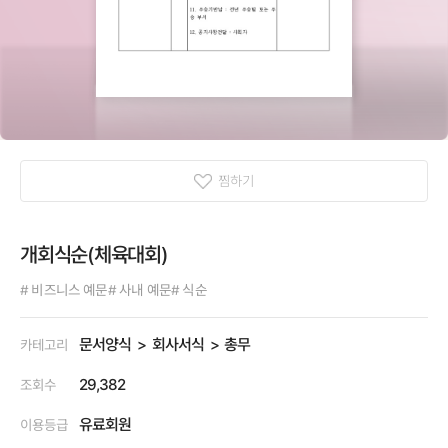
찜하기
개회식순(체육대회)
# 비즈니스 예문
# 사내 예문
# 식순
문서양식
회사서식
총무
카테고리
29,382
조회수
유료회원
이용등급