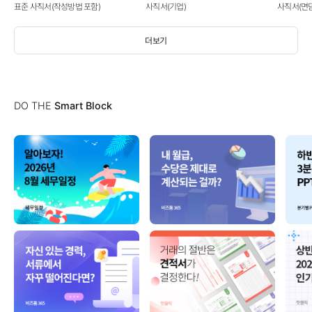
표준 사직서(작성방법 포함)
사직서(기업)
사직서(면
더보기
DO THE
Smart Block