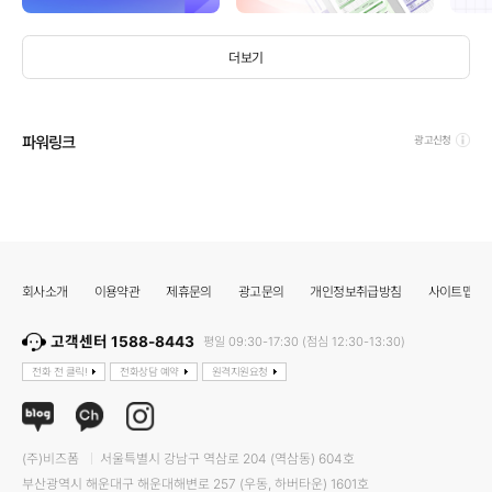
더보기
파워링크
광고신청
회사소개
이용약관
제휴문의
광고문의
개인정보취급방침
사이트맵
고객센터 1588-8443
평일 09:30-17:30 (점심 12:30-13:30)
전화 전 클릭!
전화상담 예약
원격지원요청
(주)비즈폼
서울특별시 강남구 역삼로 204 (역삼동) 604호
부산광역시 해운대구 해운대해변로 257 (우동, 하버타운) 1601호