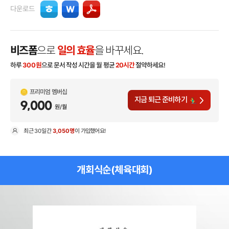
다운로드
비즈폼
으로
일의 효율
을 바꾸세요.
하루
300
원
으로 문서 작성 시간을 월 평균
20시간
절약하세요!
프리미엄 멤버십
지금 퇴근 준비하기
9,000
원/월
최근
30일
간
3,050명
이 가입했어요!
현
개회식순(체육대회)