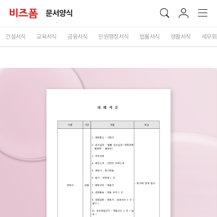
문서양식
건설서식
교육서식
금융서식
민원행정서식
법률서식
생활서식
세무회