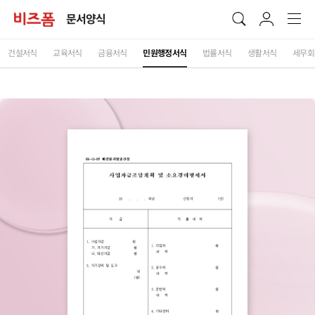
문서양식
건설서식
교육서식
금융서식
민원행정서식
법률서식
생활서식
세무회