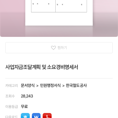
찜하기
사업자금조달계획 및 소요경비명세서
문서양식
민원행정서식
한국철도공사
카테고리
28,243
조회수
무료
이용등급
다운로드