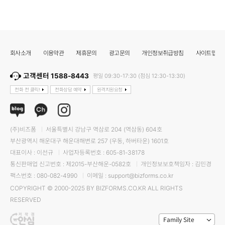
회사소개
이용약관
제휴문의
광고문의
개인정보취급방침
사이트맵
고객센터 1588-8443
평일 09:30-17:30 (점심 12:30-13:30)
전화 전 클릭!
전화상담 예약
원격지원요청
(주)비즈폼
서울특별시 강남구 역삼로 204 (역삼동) 604호
부산광역시 해운대구 해운대해변로 257 (우동, 하버타운) 1601호
대표이사 : 이선규
사업자등록번호 : 605-81-38178
통신판매업 신고번호 : 제2015-부산해운-0582호
개인정보보호책임자 : 김민경
팩스번호 : 080-082-4990
이메일 : support@bizforms.co.kr
COPYRIGHT © 2000-2025 BY BIZFORMS.CO.KR ALL RIGHTS
RESERVED
Family Site