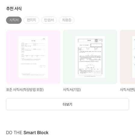
추천 서식
사직서
편지지
탄원서
차용증
표준 사직서(작성방법 포함)
사직서(기업)
사직서(면
더보기
DO THE
Smart Block