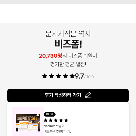
문서서식은 역시
비즈폼!
20,730명
의 비즈폼 회원이
평가한 평균 별점!
9.7
/ 10.0
후기 작성하러 가기
BEST
choirar***
님이
비즈폼을 추천합니다.