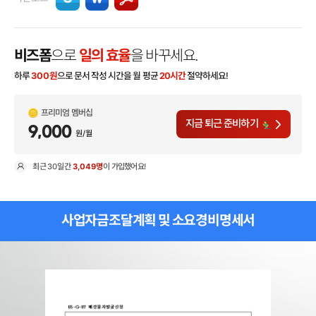
비즈폼
으로
일의 효율
을 바꾸세요.
하루
300
원
으로 문서 작성 시간을 월 평균
20시간
절약하세요!
프리미엄 멤버십
지금 퇴근 준비하기
9,000
원/월
최근
30일
간
3,049명
이 가입했어요!
현
사업자금조달계획 및 소요경비명세서