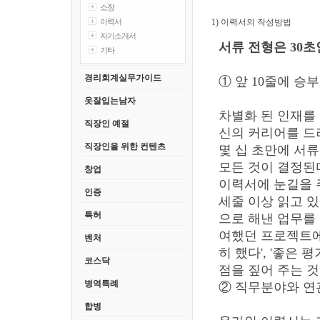
소장
이력서
1) 이력서의 작성방법
자기소개서
서류 전형은 30초
기타
경리회계실무가이드
① 앞 10줄에 승
옷잘입는남자
차별화 된 인재를 
직장인 예절
신의 커리어를 드
직장인을 위한 컨텐츠
몇 십 초만에 서류
모든 것이 결정된
창업
이력서에 눈길을 
인증
세줄 이상 읽고 있
특허
으로 해낸 업무를 
여했던 프로젝트에
벤처
히 했다', '좋은
코스닥
점을 짚어 주는 것
병역특례
② 직무분야와 연
합병