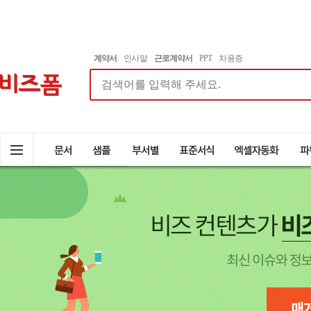
계약서
인사말
근로계약서
PPT
차용증