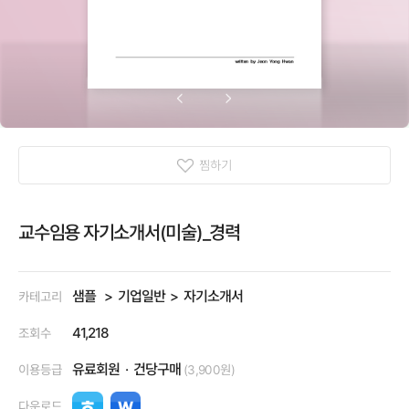
찜하기
교수임용 자기소개서(미술)_경력
샘플
기업일반
자기소개서
카테고리
41,218
조회수
유료회원
건당구매
이용등급
(3,900원)
다운로드