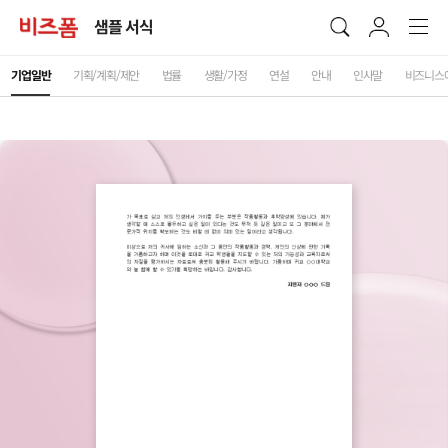
샘플 서식
기업일반
기획/계획/제안
법률
생활/가정
연설
안내
인사말
비즈니스