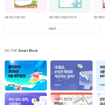
5월 봄인사말(기본)
6월 여름인사말(감사인사)
7월 여름
더보기
DO THE
Smart Block