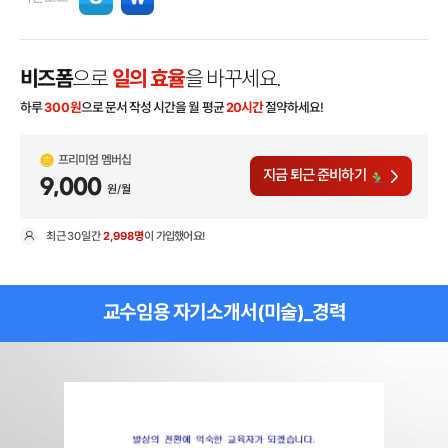
비즈폼
으로
일의 효율
을 바꾸세요.
하루
300
원
으로 문서 작성 시간을 월 평균
20시간
절약하세요!
프리미엄 멤버십
지금 퇴근 준비하기
9,000
원/월
최근
30일
간
2,998명
이 가입했어요!
현
교수임용 자기소개서(미술)_경력