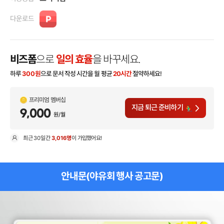
다운로드
비즈폼
으로
일의 효율
을 바꾸세요.
하루
300
원
으로 문서 작성 시간을 월 평균
20시간
절약하세요!
프리미엄 멤버십
지금 퇴근 준비하기
9,000
원/월
최근
30일
간
3,016명
이 가입했어요!
현
안내문(야유회 행사 공고문)