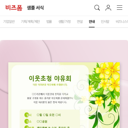
샘플 서식
기업일반
기획/계획/제안
법률
생활/가정
연설
안내
인사말
비즈니스