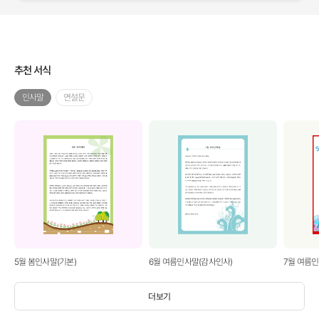
추천 서식
인사말
연설문
5월 봄인사말(기본)
6월 여름인사말(감사인사)
7월 여름
더보기