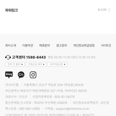
파워링크
광고신청
회사소개
이용약관
제휴문의
광고문의
개인정보취급방침
사이트맵
고객센터 1588-8443
평일 09:30-17:30 (점심 12:30-13:30)
전화 전 클릭!
전화상담 예약
원격지원요청
(주)비즈폼
서울특별시 강남구 역삼로 204 (역삼동) 604호
부산광역시 해운대구 해운대해변로 257 (우동, 하버타운) 1601호
대표이사 : 이선규
사업자등록번호 : 605-81-38178
통신판매업 신고번호 : 제2015-부산해운-0582호
개인정보보호책임자 : 김민경
팩스번호 : 080-082-4990
이메일 : support@bizforms.co.kr
COPYRIGHT © 2000-2025 BY BIZFORMS.CO.KR ALL RIGHTS