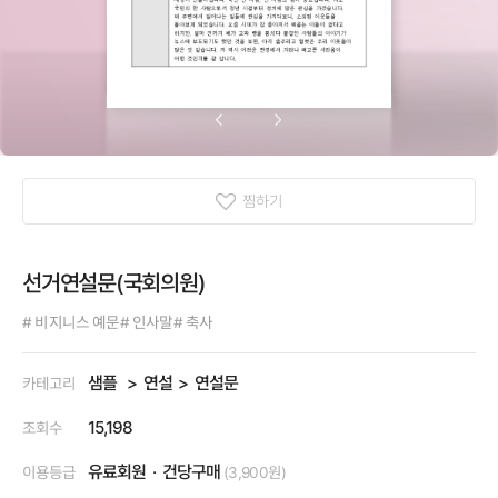
찜하기
선거연설문(국회의원)
# 비지니스 예문
# 인사말
# 축사
샘플
연설
연설문
카테고리
15,198
조회수
유료회원
건당구매
이용등급
(3,900원)