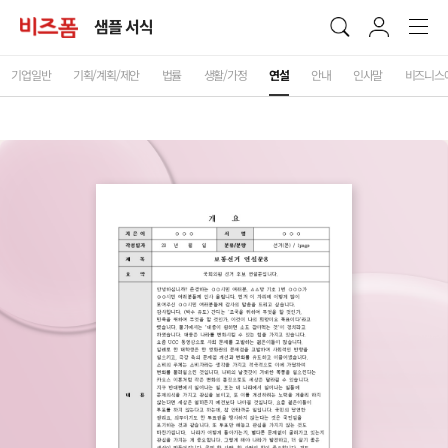
샘플 서식
기업일반
기획/계획/제안
법률
생활/가정
연설
안내
인사말
비즈니스