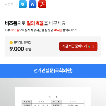
다운로드
비즈폼
으로
일의 효율
을 바꾸세요.
하루
300
원
으로 문서 작성 시간을 월 평균
20시간
절약하세요!
프리미엄 멤버십
지금 퇴근 준비하기
9,000
원/월
선거연설문(국회의원)