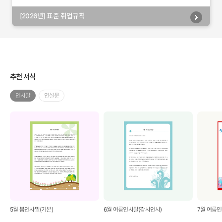
[2026년] 표준 취업규칙
추천 서식
인사말
연설문
5월 봄인사말(기본)
6월 여름인사말(감사인사)
7월 여름