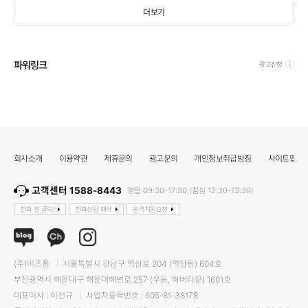
더보기
파워링크
광고신청
회사소개
이용약관
제휴문의
광고문의
개인정보취급방침
사이트맵
고객센터 1588-8443
평일 09:30-17:30 (점심 12:30-13:30)
전화 전 클릭!
전화상담 예약
원격지원요청
(주)비즈폼
서울특별시 강남구 역삼로 204 (역삼동) 604호
부산광역시 해운대구 해운대해변로 257 (우동, 하버타운) 1601호
대표이사 : 이선규
사업자등록번호 : 605-81-38178