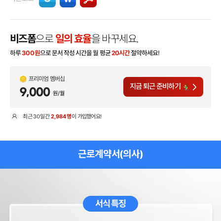
비즈폼
으로
일의 효율
을 바꾸세요.
하루
300
원
으로 문서 작성 시간을 월 평균
20시간
절약하세요!
프리미엄 멤버십
지금 퇴근 준비하기
9,000
원/월
최근
30일
간
2,984명
이 가입했어요!
현
근로계약서(의사)
서식 특징