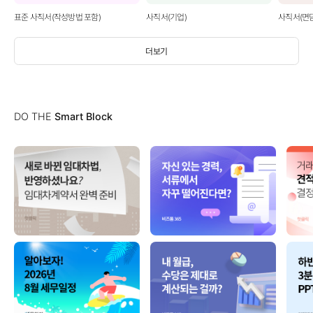
표준 사직서(작성방법 포함)
사직서(기업)
사직서(면
더보기
DO THE
Smart Block