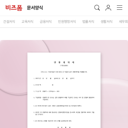
문서양식
건설서식
교육서식
금융서식
민원행정서식
법률서식
생활서식
세무회