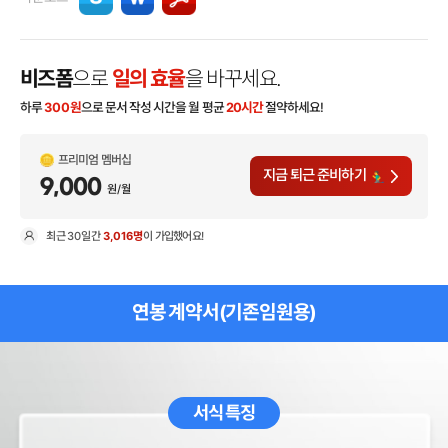
비즈폼
으로
일의 효율
을 바꾸세요.
하루
300
원
으로 문서 작성 시간을 월 평균
20시간
절약하세요!
프리미엄 멤버십
지금 퇴근 준비하기
9,000
원/월
최근
30일
간
3,016명
이 가입했어요!
현
연봉 계약서(기존임원용)
서식 특징