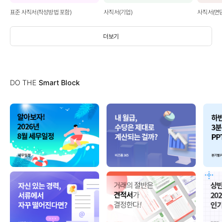
표준 사직서(작성방법 포함)
사직서(기업)
사직서(면
더보기
DO THE
Smart Block