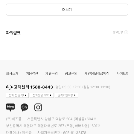
더보기
파워링크
광고신청
회사소개
이용약관
제휴문의
광고문의
개인정보취급방침
사이트맵
고객센터 1588-8443
평일 09:30-17:30 (점심 12:30-13:30)
전화 전 클릭!
전화상담 예약
원격지원요청
(주)비즈폼
서울특별시 강남구 역삼로 204 (역삼동) 604호
부산광역시 해운대구 해운대해변로 257 (우동, 하버타운) 1601호
대표이사 : 이선규
사업자등록번호 : 605-81-38178