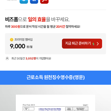
비즈폼
으로
일의 효율
을 바꾸세요.
하루
300
원
으로 문서 작성 시간을 월 평균
20시간
절약하세요!
프리미엄 멤버십
지금 퇴근 준비하기
9,000
원/월
최근
30일
간
3,052명
이 가입했어요!
현
근로소득 원천징수영수증(영문)