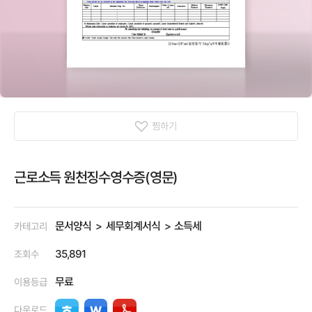
찜하기
근로소득 원천징수영수증(영문)
문서양식
세무회계서식
소득세
카테고리
35,891
조회수
무료
이용등급
다운로드