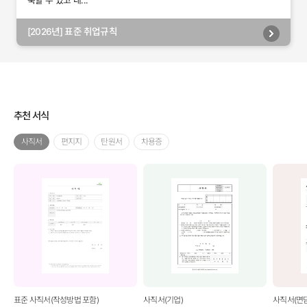
축할 수 있고 내...
[2026년] 표준 취업규칙
추천 서식
사직서
편지지
탄원서
차용증
표준 사직서(작성방법 포함)
사직서(기업)
사직서(면