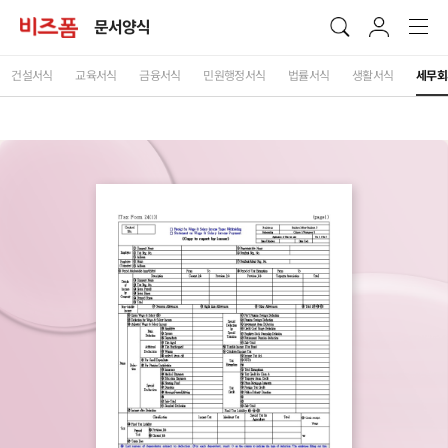
문서양식
건설서식
교육서식
금융서식
민원행정서식
법률서식
생활서식
세무회